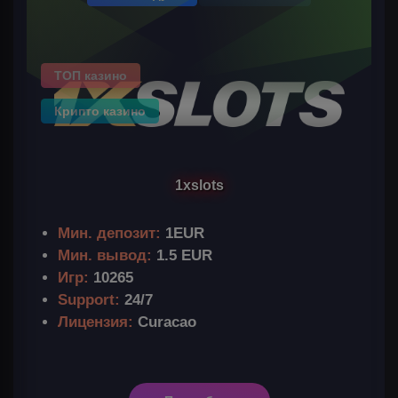
ТОП казино
Крипто казино
1xslots
Мин. депозит:
1EUR
Мин. вывод:
1.5 EUR
Игр:
10265
Support:
24/7
Лицензия:
Curacao