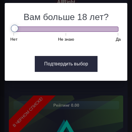
AllRight
Вам больше 18 лет?
Мин. депозит:
100 RUB
Мин. вывод:
150 RUB
Игр:
6000
Нет
Не знаю
Да
Support:
24/7
Лицензия:
Curacao
Подтвердить выбор
Подробнее
В ЧЕРНОМ СПИСКЕ!
Рейтинг 0.00