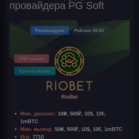
провайдера PG Soft
Рекомендуем
Рейтинг 89.62
ТОП казино
Крипто казино
RioBet
Мин. депозит:
10₴, 500₽, 10$, 10€,
1mBTC
Мин. вывод:
50₴, 500₽, 10$, 10€, 1mBTC
Игр:
7710