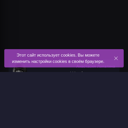
Этот сайт использует cookies. Вы можете
изменить настройки cookies в своём браузере.
Анастасия Лопатина
Шеф-редактор
Подписаться: