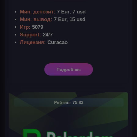
Мин. депозит:
7 Eur, 7 usd
Мин. вывод:
7 Eur, 15 usd
Игр:
5079
Support:
24/7
Лицензия:
Curacao
Подробнее
Рейтинг 75.83