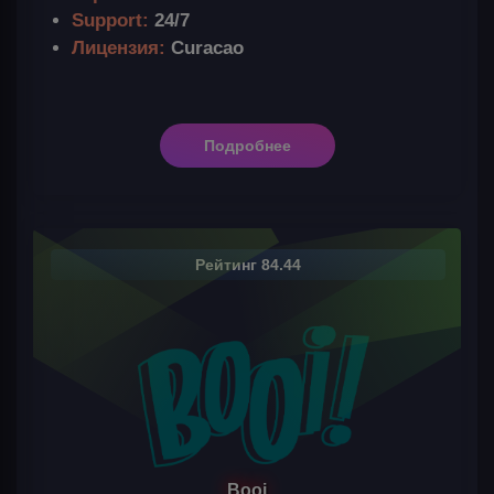
Support:
24/7
Лицензия:
Curacao
Подробнее
Рейтинг 84.44
Booi