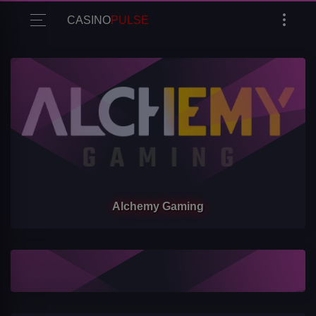
CASINO
PULSE
Alchemy Gaming