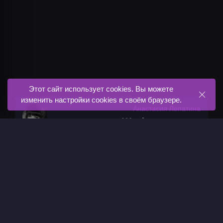
Этот сайт использует cookies. Вы можете
изменить настройки cookies в своём браузере.
Анастасия Лопатина
Шеф-редактор
Подписаться:
ГЛАВНАЯ
ЭКСКЛЮЗИВНЫЕ БОНУСЫ
КАТАЛОГ КАЗИНО