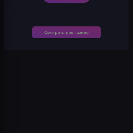
Смотреть все казино