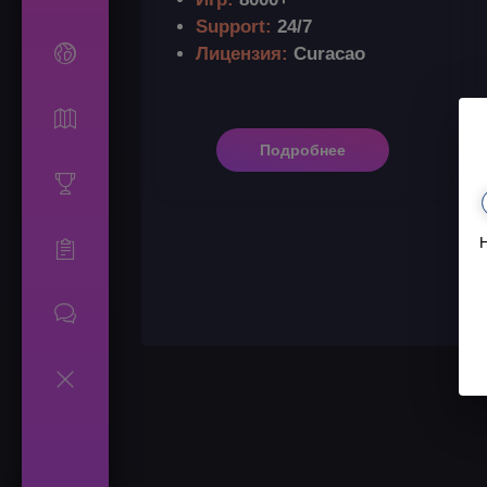
Support:
24/7
Лицензия:
Curacao
Подробнее