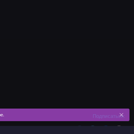
е.
Подписаться: