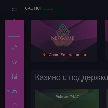
CASINO
PULSE
NetGame Entertainment
Казино с поддержко
Рейтинг 74.17