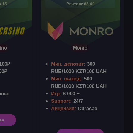
3.15
Рейтинг 85.00
ino
Monro
100₽
Мин. депозит:
300
00₽
RUB/1000 KZT/100 UAH
Мин. вывод:
500
RUB/1000 KZT/100 UAH
acao
Игр:
6 000 +
Support:
24/7
Лицензия:
Curacao
ее