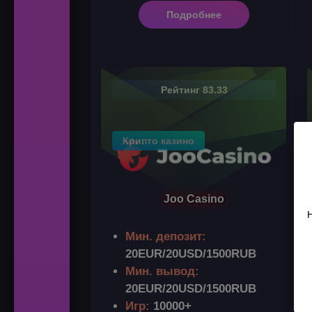
Подробнее
Рейтинг 83.33
Крипто казино
Joo Casino
Мин. депозит:
20EUR/20USD/1500RUB
Мин. вывод:
20EUR/20USD/1500RUB
Игр:
10000+