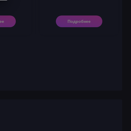
ее
Подробнее