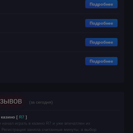
Подробнее
Подробнее
Подробнее
Подробнее
тзывов
(за сегодня)
 казино [
R7
]
 начал играть в казино R7 и уже впечатлен их
 Регистрация заняла считанные минуты, а выбор