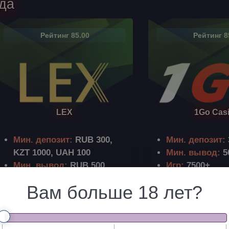
ода
Рейтинг 85.42
Рейтинг 8
1Go Casino
Kent
Мин. депозит:
300 RUB
Мин. депозит:
Мин. вывод:
500 RUB
USD
Игр:
7500+
Мин. вывод:
1
Support:
24/7
USD
Вам больше 18 лет?
Лицензия:
Curacao
Игр:
3000+
Support:
24/7
Лицензия:
Cur