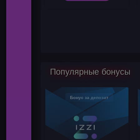
1
2
3
4
5
Популярные бонусы
депозит
Бонус за депозит