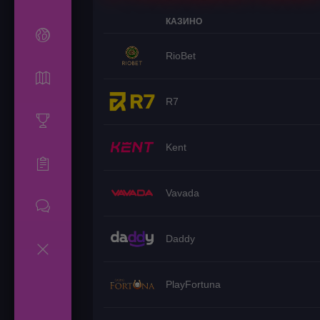
КАЗИНО
RioBet
R7
Kent
Vavada
Daddy
PlayFortuna