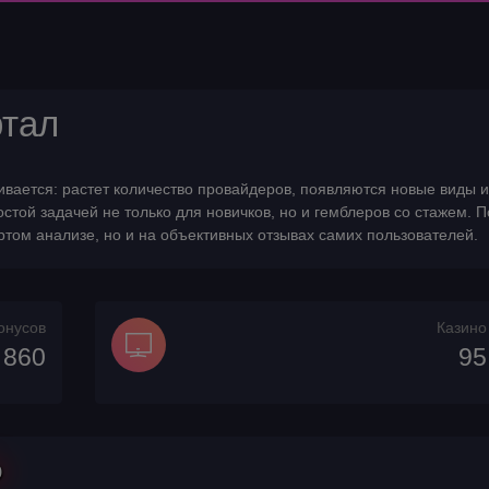
ртал
ивается: растет количество провайдеров, появляются новые виды 
той задачей не только для новичков, но и гемблеров со стажем. 
том анализе, но и на объективных отзывах самих пользователей.
онусов
Казино
860
95
о