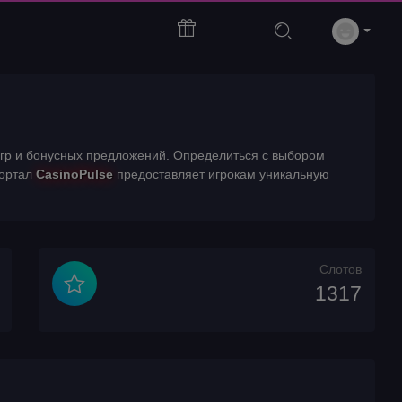
игр и бонусных предложений. Определиться с выбором
Портал
CasinoPulse
предоставляет игрокам уникальную
Слотов
1317