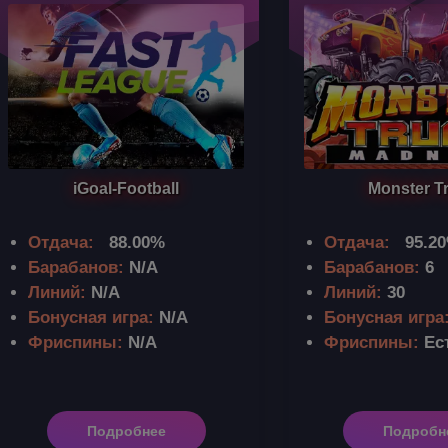
Monster Truck
Sakura Fort
Отдача:
95.20%
Отдача:
96.0
Барабанов:
6
Барабанов:
5
Линий:
30
Линий:
576
Бонусная игра:
Есть
Бонусная игра
Фриспины:
Есть
Фриспины:
Ес
Подробнее
Подробн