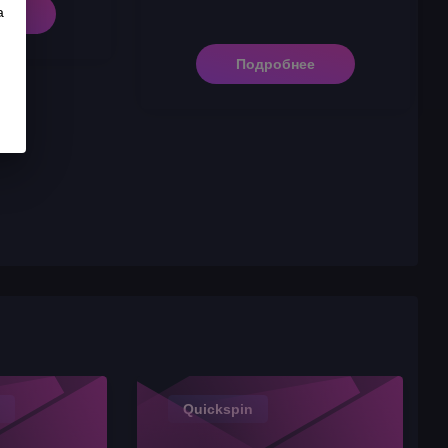
а
Подробнее
ее
Spinomenal