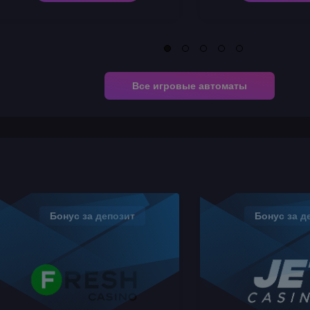
Все игровые автоматы
Бонус за депозит
Приветственн