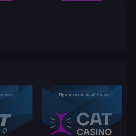
ый бонус
Exclusive