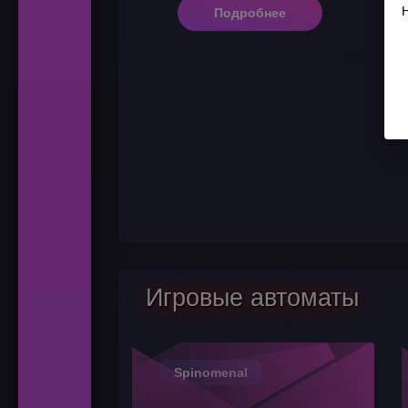
ее
Подробнее
1
2
3
4
5
Игровые автоматы
Kiron Interactive