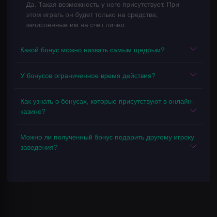
Да. Такая возможность у него присутствует. При
этом играть он будет только на средства,
зачисленные им на счет лично.
Какой бонус можно назвать самым щедрым?
У бонусов ограниченное время действия?
Как узнать о бонусах, которые присутствуют в онлайн-
казино?
Можно ли полученный бонус подарить другому игроку
заведения?