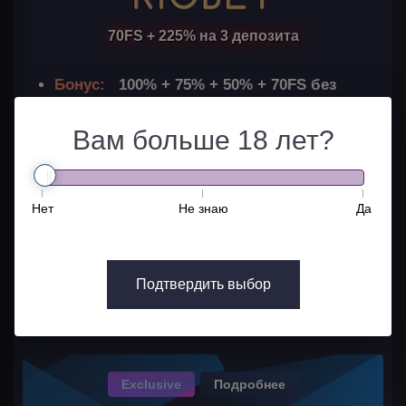
70FS + 225% на 3 депозита
Бонус:
100% + 75% + 50% + 70FS без
депозита
Мин. депозит:
10$
Вам больше 18 лет?
Промокод:
OTZ
Вейджер:
35x(30х на фриспины)
Макс. вывод:
10х
Нет
Не знаю
Да
Игра:
Story of Hercules EE
Забрать бонус
Подтвердить выбор
Exclusive
Подробнее