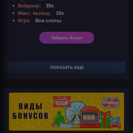
Вейджер:
35x
Макс. вывод:
10х
Игра:
Все слоты
Забрать бонус
ПОКАЗАТЬ ЕЩЕ