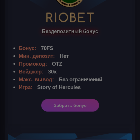
Бездепозитный бонус
Бонус:
70FS
Мин. депозит:
Нет
Промокод:
OTZ
Вейджер:
30х
Макс. вывод:
Без ограничений
Игра:
Story of Hercules
Забрать бонус