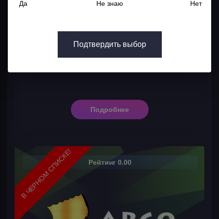
Да
Не знаю
Нет
Мин. депозит:
100 RUB
Мин. вывод:
100 RUB
Игр:
4000+
Подтвердить выбор
Support:
24/7
Лицензия:
Curacao
Подробнее
В ЧЕРНОМ СПИСКЕ!
Рейтинг 0.00