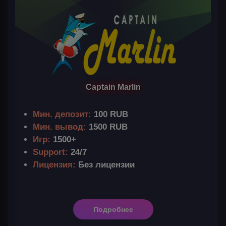
Captain Marlin
Мин. депозит:
100 RUB
Мин. вывод:
1500 RUB
Игр:
1500+
Support:
24/7
Лицензия:
Без лицензии
Подробнее