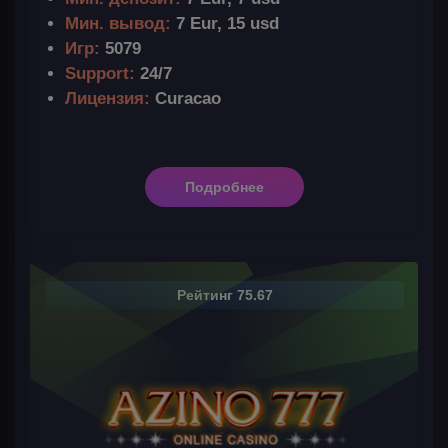
Мин. вывод:
7 Eur, 15 usd
Игр:
5079
Support:
24/7
Лицензия:
Curacao
Подробнее
Рейтинг 75.67