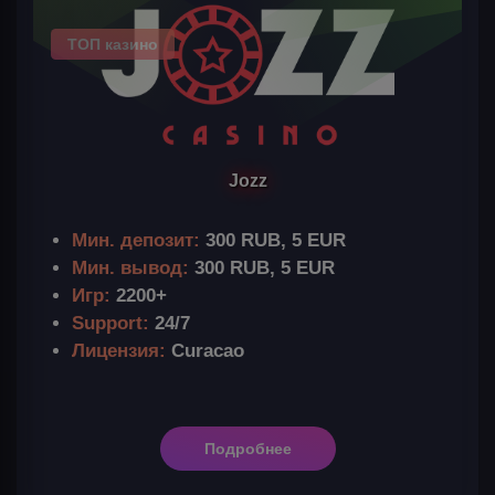
ТОП казино
Jozz
Мин. депозит:
300 RUB, 5 EUR
Мин. вывод:
300 RUB, 5 EUR
Игр:
2200+
Support:
24/7
Лицензия:
Curacao
Подробнее