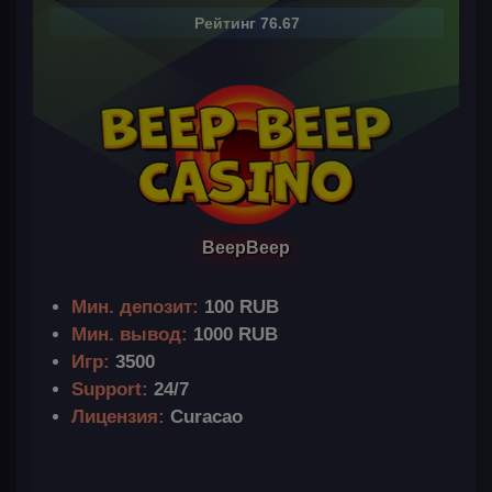
Рейтинг 76.67
BeepBeep
Мин. депозит:
100 RUB
Мин. вывод:
1000 RUB
Игр:
3500
Support:
24/7
Лицензия:
Curacao