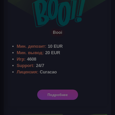
Booi
Мин. депозит:
10 EUR
Мин. вывод:
20 EUR
Игр:
4608
Support:
24/7
Лицензия:
Curacao
Подробнее