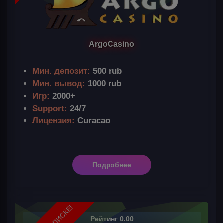
ArgoCasino
Мин. депозит:
500 rub
Мин. вывод:
1000 rub
Игр:
2000+
Support:
24/7
Лицензия:
Curacao
Подробнее
Рейтинг 0.00