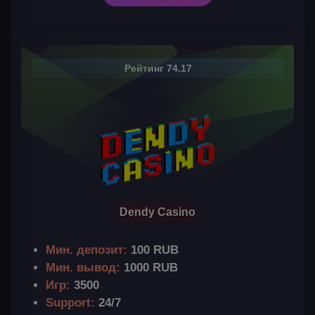
Рейтинг 74.17
Dendy Casino
Мин. депозит:
100 RUB
Мин. вывод:
1000 RUB
Игр:
3500
Support:
24/7