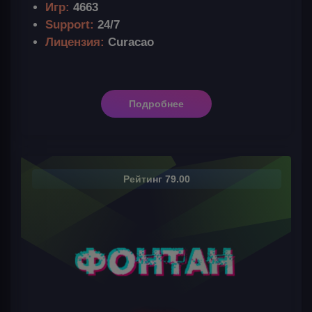
Игр:
4663
Support:
24/7
Лицензия:
Curacao
Подробнее
Рейтинг 79.00