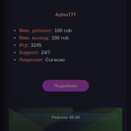
Azino777
Мин. депозит:
100 rub
Мин. вывод:
100 rub
Игр:
3245
Support:
24/7
Лицензия:
Curacao
Подробнее
Рейтинг 85.00