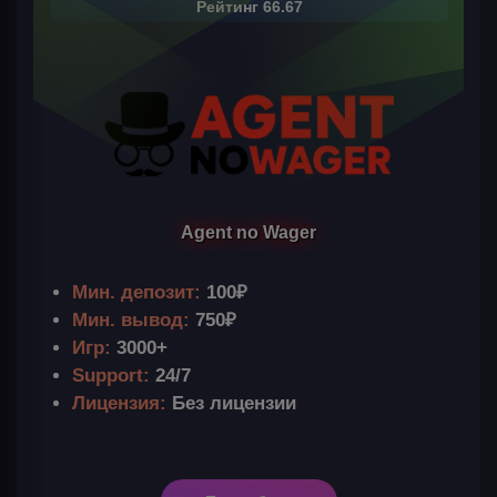
Рейтинг 66.67
Agent no Wager
Мин. депозит:
100₽
Мин. вывод:
750₽
Игр:
3000+
Support:
24/7
Лицензия:
Без лицензии