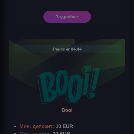
Подробнее
Рейтинг 84.44
Booi
Мин. депозит:
10 EUR
Мин. вывод:
20 EUR