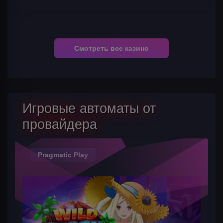
Смотреть все казино
Игровые автоматы от
провайдера
Pragmatic Play