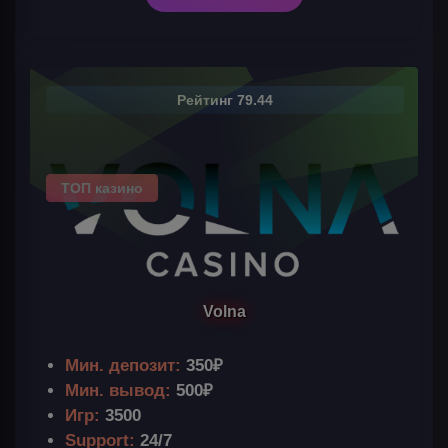
Рейтинг 79.44
ТОП казино
Volna
Мин. депозит:
350₽
Мин. вывод:
500₽
Игр:
3500
Support:
24/7