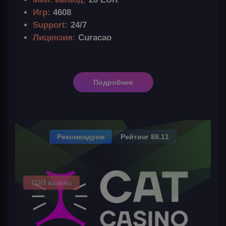
Игр:
4608
Support:
24/7
Лицензия:
Curacao
Подробнее
Рекомендуем
Рейтинг 88.11
ТОП казино