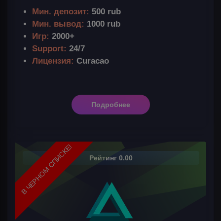
Мин. депозит:
500 rub
Мин. вывод:
1000 rub
Игр:
2000+
Support:
24/7
Лицензия:
Curacao
Подробнее
В ЧЕРНОМ СПИСКЕ!
Рейтинг 0.00