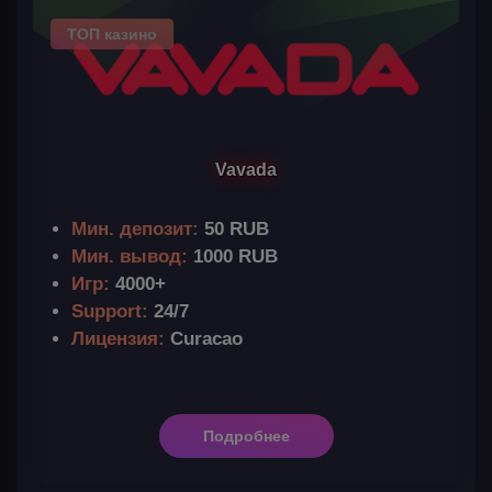
ТОП казино
Vavada
Мин. депозит:
50 RUB
Мин. вывод:
1000 RUB
Игр:
4000+
Support:
24/7
Лицензия:
Curacao
Подробнее