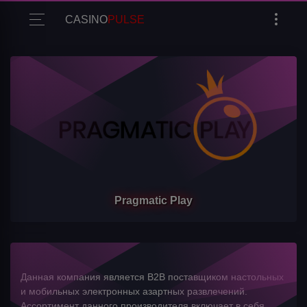
CASINO
PULSE
Pragmatic Play
Данная компания является В2В поставщиком настольных
и мобильных электронных азартных развлечений.
Ассортимент данного производителя включает в себя