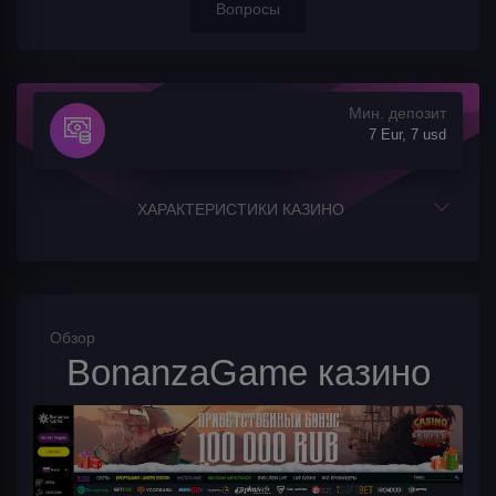
Вопросы
Мин. депозит
7 Eur, 7 usd
ХАРАКТЕРИСТИКИ КАЗИНО
Обзор
BonanzaGame казино