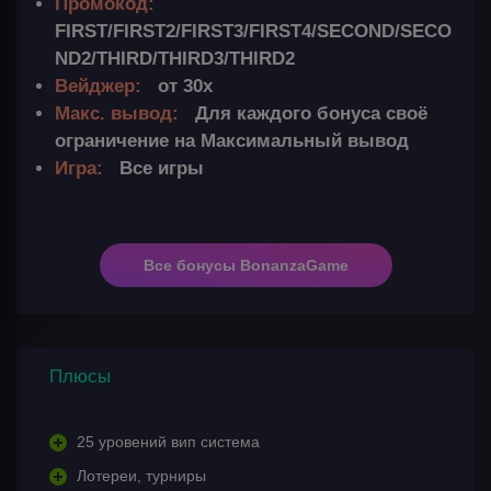
Промокод:
FIRST/FIRST2/FIRST3/FIRST4/SECOND/SECO
ND2/THIRD/THIRD3/THIRD2
Вейджер:
от 30х
Макс. вывод:
Для каждого бонуса своё
ограничение на Максимальный вывод
Игра:
Все игры
Все бонусы BonanzaGame
Плюсы
25 уровений вип система
Лотереи, турниры