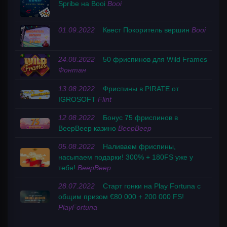
Spribe на Booi
Booi
01.09.2022
Квест Покоритель вершин
Booi
24.08.2022
50 фриспинов для Wild Frames
Фонтан
13.08.2022
Фриспины в PIRATE от
IGROSOFT
Flint
12.08.2022
Бонус 75 фриспинов в
BeepBeep казино
BeepBeep
05.08.2022
Наливаем фриспины,
насыпаем подарки! 300% + 180FS уже у
тебя!
BeepBeep
28.07.2022
Старт гонки на Play Fortuna с
общим призом €80 000 + 200 000 FS!
PlayFortuna