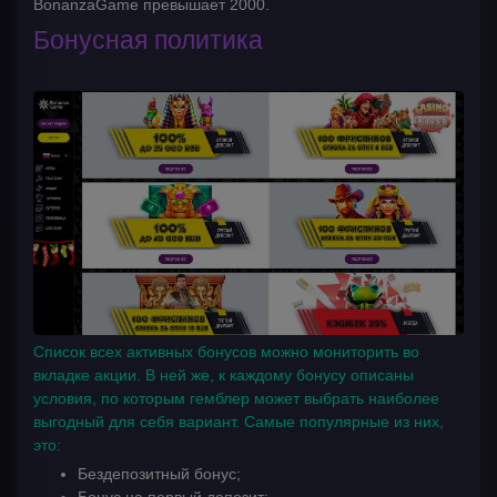
BonanzaGame превышает 2000.
Бонусная политика
Список всех активных бонусов можно мониторить во
вкладке акции. В ней же, к каждому бонусу описаны
условия, по которым гемблер может выбрать наиболее
выгодный для себя вариант. Самые популярные из них,
это:
Бездепозитный бонус;
Бонус на первый депозит;