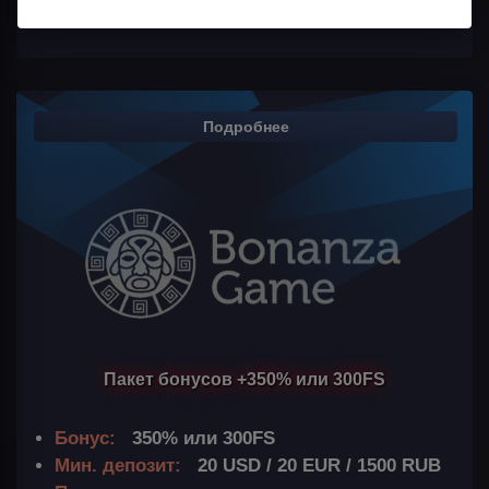
призового фонда будет начислено.
Подробнее
Пакет бонусов +350% или 300FS
Бонус:
350% или 300FS
Мин. депозит:
20 USD / 20 EUR / 1500 RUB