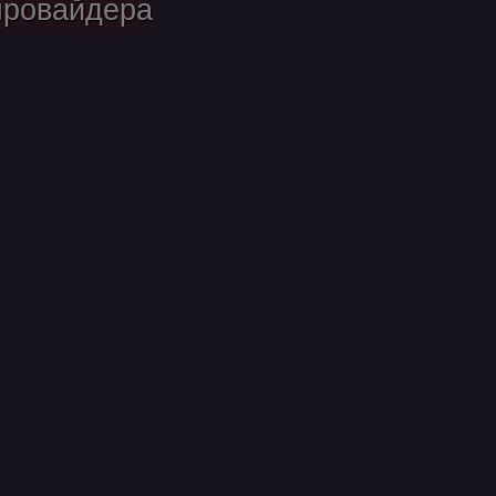
провайдера