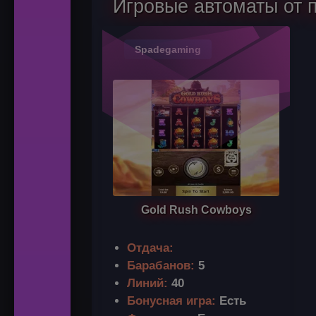
Игровые автоматы от 
Spadegaming
Gold Rush Cowboys
Отдача:
Барабанов:
5
Линий:
40
Бонусная игра:
Есть