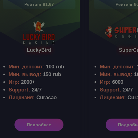
Рейтинг 81.67
Рейтинг 8
LuckyBird
SuperC
Мин. депозит:
100 rub
Мин. депозит:
Мин. вывод:
150 rub
Мин. вывод:
10
Игр:
2000+
Игр:
6000
Support:
24/7
Support:
24/7
Лицензия:
Curacao
Лицензия:
Cur
Подробнее
Подробн