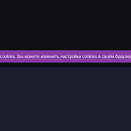
cookies. Вы можете изменить настройки cookies в своём браузер
КАЗИНО
КАТАЛОГ ИГРОВЫХ АВТОМАТОВ
КАТАЛОГ БОНУСОВ
ТУРН