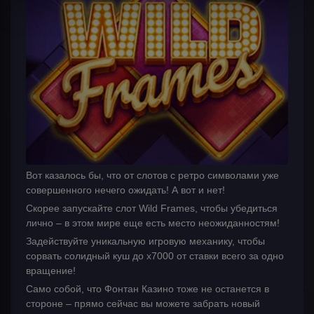
Вот казалось бы, что от слотов с ретро символами уже
совершенного нечего ожидать! А вот и нет!
Скорее запускайте слот Wild Frames, чтобы убедиться
лично – в этом мире еще есть место неожиданностям!
Задействуйте уникальную игровую механику, чтобы
сорвать солидный куш до х7000 от ставки всего за одно
вращение!
Само собой, что Фонтан Казино тоже не останется в
стороне – прямо сейчас вы можете забрать новый