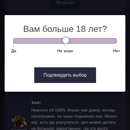
Вопросы
Вам больше 18 лет?
Мин. депозит
250 RUB
Да
Не знаю
Нет
ХАРАКТЕРИСТИКИ КАЗИНО
Подтвердить выбор
Отзывы игроков - 1Win
1win
Немного об 1WIN. Играю уже давно, иногда
проигрываю, но чаще поднимаю кэш. Много
игр, есть где разгуляться, деп можно делать
не большой, единственно, так это долго
megawin