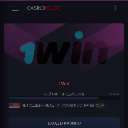
CASINO
PULSE
1Win
РЕЙТИНГ
[ПОДРОБНО]
81.11%
НЕ ПОДДЕРЖИВАЕТ ИГРОКОВ ИЗ СТРАНЫ
США
ВХОД В КАЗИНО