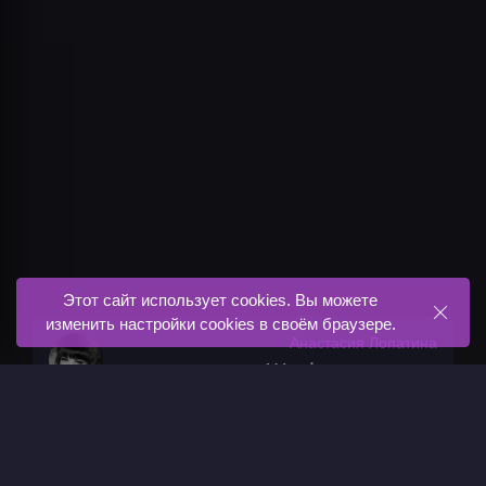
Этот сайт использует cookies. Вы можете
изменить настройки cookies в своём браузере.
Анастасия Лопатина
Шеф-редактор
Подписаться: