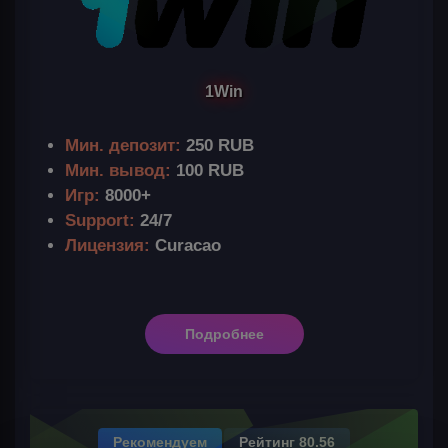
1Win
Мин. депозит:
250 RUB
Мин. вывод:
100 RUB
Игр:
8000+
Support:
24/7
Лицензия:
Curacao
Подробнее
Рекомендуем
Рейтинг 80.56