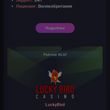
Support:
24/7
Лицензия:
Великобритания
Подробнее
Рейтинг 81.67
LuckyBird