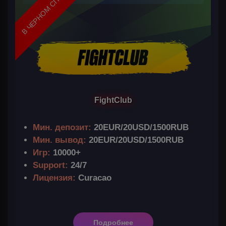
В ЧЕРНОМ СПИСКЕ!
FightClub
Мин. депозит:
20EUR/20USD/1500RUB
Мин. вывод:
20EUR/20USD/1500RUB
Игр:
10000+
Support:
24/7
Лицензия:
Curacao
Подробнее