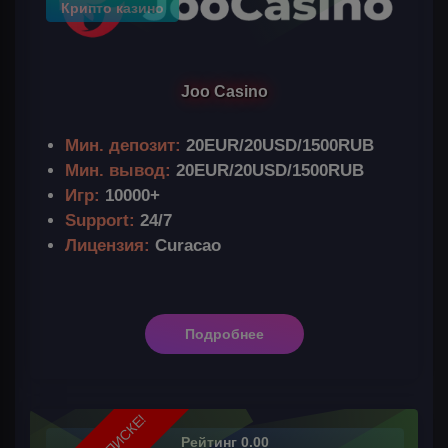
Крипто казино
Joo Casino
Мин. депозит:
20EUR/20USD/1500RUB
Мин. вывод:
20EUR/20USD/1500RUB
Игр:
10000+
Support:
24/7
Лицензия:
Curacao
Подробнее
Рейтинг 0.00