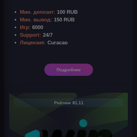
Мин. депозит:
100 RUB
Мин. вывод:
150 RUB
Игр:
6000
Support:
24/7
Лицензия:
Curacao
Подробнее
Рейтинг 81.11