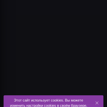
Этот сайт использует cookies. Вы можете
изменить настройки cookies в своём браузере.