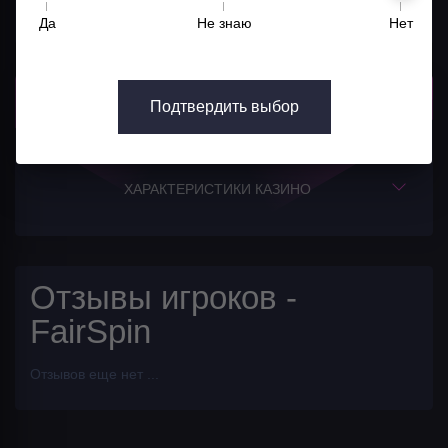
Вопросы
Да
Не знаю
Нет
Мин. депозит
Подтвердить выбор
0.1 USD
ХАРАКТЕРИСТИКИ КАЗИНО
Отзывы игроков -
FairSpin
Отзывов еще нет ...