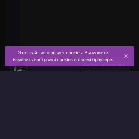
Этот сайт использует cookies. Вы можете
изменить настройки cookies в своём браузере.
Анастасия Лопатина
Шеф-редактор
Подписаться:
ГЛАВНАЯ
ЭКСКЛЮЗИВНЫЕ БОНУСЫ
КАТАЛОГ КАЗИНО