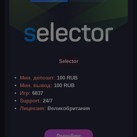
Selector
Мин. депозит:
100 RUB
Мин. вывод:
100 RUB
Игр:
6837
Support:
24/7
Лицензия:
Великобритания
Подробнее