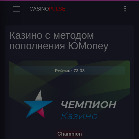
CASINO
PULSE
Казино с методом
пополнения ЮMoney
Рейтинг 73.33
Champion