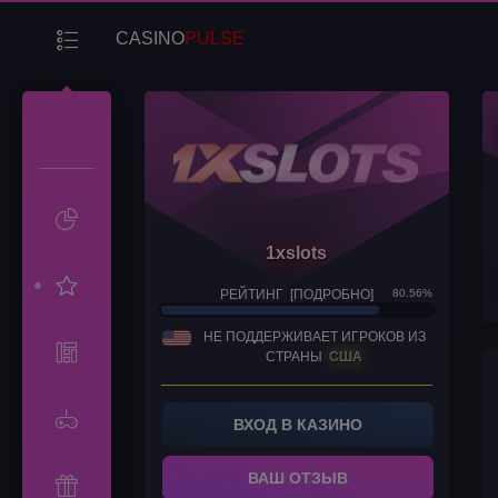
CASINO
PULSE
1xslots
РЕЙТИНГ
[ПОДРОБНО]
80.56%
НЕ ПОДДЕРЖИВАЕТ ИГРОКОВ ИЗ
СТРАНЫ
США
ВХОД В КАЗИНО
ВАШ ОТЗЫВ