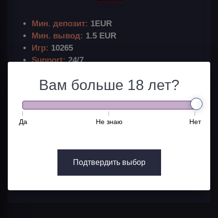
Мин. депозит:
1EUR
Мин. вывод:
1.5 EUR
Игр:
10265
Support:
24/7
Лицензия:
Curacao
Вам больше 18 лет?
Подробнее
Да
Не знаю
Нет
Подтвердить выбор
Смотреть все казино