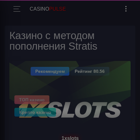
CASINO
PULSE
Казино с методом
пополнения Stratis
Рекомендуем
Рейтинг 80.56
ТОП казино
Крипто казино
1xslots