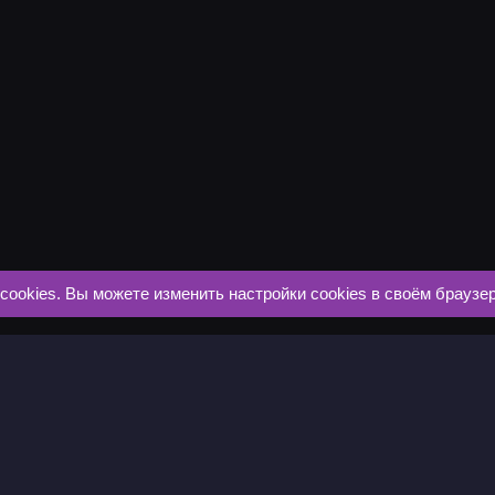
cookies. Вы можете изменить настройки cookies в своём браузер