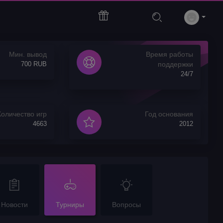
Мин. вывод
Время работы
700 RUB
поддержки
24/7
Количество игр
Год основания
4663
2012
Новости
Турниры
Вопросы