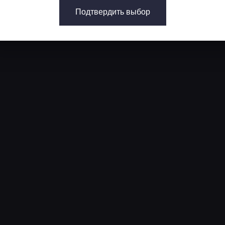
Подтвердить выбор