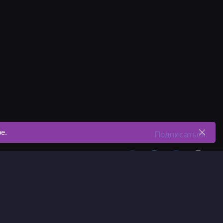
е.
Подписаться: