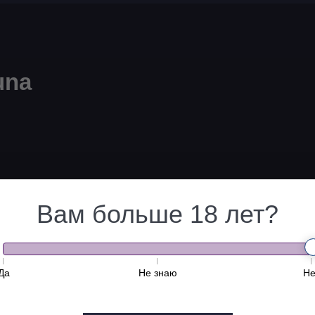
una
Вам больше 18 лет?
Да
Не знаю
Не