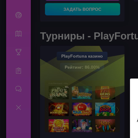
ЗАДАТЬ ВОПРОС
Турниры - PlayFort
PlayFortuna казино
Рейтинг: 86.00%