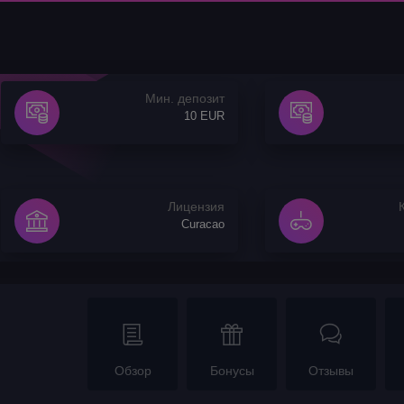
Мин. депозит
10 EUR
Лицензия
Curacao
Обзор
Бонусы
Отзывы