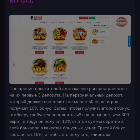
Бонусы
Поощрение посетителей этого казино распространяется
на их первые 3 депозита. На первоначальный депозит,
который должен составлять не менее 50 евро, игрок
получает 10% бонус. Затем, чтобы получить второй бонус,
гемблеру требуется пополнить счёт на не менее, чем 300
евро , и тогда он получит 12% от этой суммы обратно в
свой банкролл в качестве бонусных денег. Третий бонус
составляет 15%, и чтобы его получить, клиентам