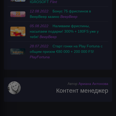
IGROSOFT
Flint
12.08.2022
Бонус 75 фриспинов в
BeepBeep казино
BeepBeep
05.08.2022
Наливаем фриспины,
насыпаем подарки! 300% + 180FS уже у
тебя!
BeepBeep
28.07.2022
Старт гонки на Play Fortuna с
общим призом €80 000 + 200 000 FS!
PlayFortuna
Автор
Ариана Антонова
Контент менеджер