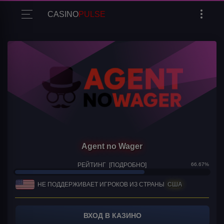
CASINO
PULSE
Agent no Wager
РЕЙТИНГ
[ПОДРОБНО]
66.67%
НЕ ПОДДЕРЖИВАЕТ ИГРОКОВ ИЗ СТРАНЫ
США
ВХОД В КАЗИНО