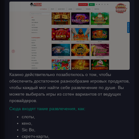
Казино действительно позаботилось о том, чтобы
обеспечить достаточное разнообразие игровых продуктов,
чтобы каждый мог найти себе развлечение по душе. Вы
можете выбирать игры из сотен вариантов от ведущих
провайдеров.
Сюда входят такие развлечения, как:
слоты,
кено,
Sic Bo,
скретч-карты,