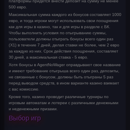
платформы придется внести депозит на сумму не менее
500 евро.
Максимальная сумма каждого из бонусов составляет 1000
евро, и тогда игроки могут использовать свои поощрения
как для игры в казино, так и для игры в разделе с БК.
Чтобы выполнить условия по отыгрыванию суммы,
пользователи должны отыграть бонусы всего один раз
(Х1) в течение 7 дней, делая ставки не более, чем 2 евро
за каждую из них. Срок действия поощрения, составляет
30 дней, а максимальная ставка - 5 евро.
Хотя бонусы в AgentNoWager оправдывают свое название
и имеют требование отыгрыша всего один раз, депозиты,
не связанные с бонусом, должны быть отыграны 5 раз
перед выводом средств, в ином варианте казино взимает
с вас комиссию.
Кроме того, казино проводит различные турниры по
игровым автоматам и лотереи с различными денежными
и неденежными призами.
Выбор игр