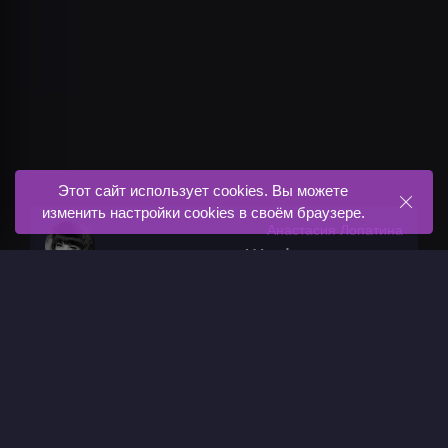
Этот сайт использует cookies. Вы можете
изменить настройки cookies в своём браузере.
Анастасия Лопатина
Шеф-редактор
Подписаться:
ГЛАВНАЯ
ЭКСКЛЮЗИВНЫЕ БОНУСЫ
КАТАЛОГ КАЗИНО