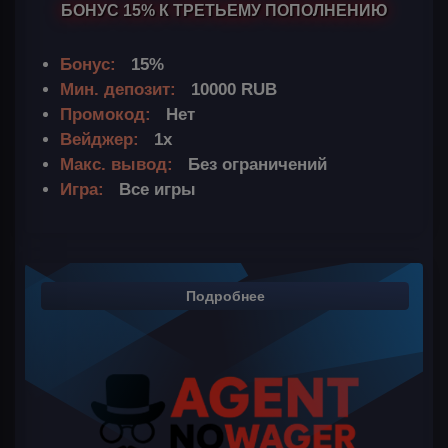
БОНУС 15% К ТРЕТЬЕМУ ПОПОЛНЕНИЮ
Бонус:
15%
Мин. депозит:
10000 RUB
Промокод:
Нет
Вейджер:
1х
Макс. вывод:
Без ограничений
Игра:
Все игры
Подробнее