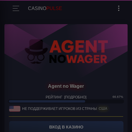
CASINO
PULSE
Agent no Wager
РЕЙТИНГ
[ПОДРОБНО]
66.67%
НЕ ПОДДЕРЖИВАЕТ ИГРОКОВ ИЗ СТРАНЫ
США
ВХОД В КАЗИНО