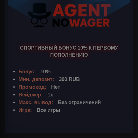
СПОРТИВНЫЙ БОНУС 10% К ПЕРВОМУ
ПОПОЛНЕНИЮ
Бонус:
10%
Мин. депозит:
300 RUB
Промокод:
Нет
Вейджер:
1х
Макс. вывод:
Без ограничений
Игра:
Все игры