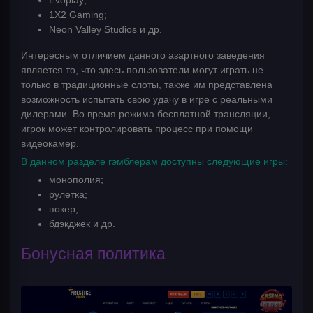
1X2 Gaming;
Neon Valley Studios и др.
Интересным отличием данного азартного заведения
является то, что здесь пользователи могут играть не
только в традиционные слоты, также им представлена
возможность испытать свою удачу в игре с реальными
дилерами. Во время режима бесплатной трансляции,
игрок может контролировать процесс при помощи
видеокамер.
В данном разделе гэмблерам доступны следующие игры:
монополия;
рулетка;
покер;
бдэкджек и др.
Бонусная политика