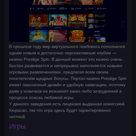
В прошлом году мир виртуального гемблинга пополнился
одним новым и достаточно перспективным клубом —
казино Prestige Spin. В данный момент это казино очень
быстро развивается и непрерывно наполняется новыми
игровыми развлечениями, предлагая всем своим
посетителям щедрые бонусы. Портал казино Prestige Spin
имеет лаконичный дизайн и удобную навигацию, поэтому
даже у новичков не возникнет каких-либо затруднений в
процессе поиска любимой игры.
У данного заведения есть лицензия выданная комиссией
Кюрасао, так что игра здесь будет гарантированно
честной.
Игры