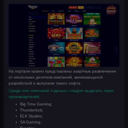
На портале казино представлены азартные развлечения
от нескольких десятков компаний, занимающихся
разработкой и выпуском такого софта.
Среди этих компаний отдельно следует выделить таких
производителей:
Big Time Gaming;
Thunderkick;
ELK Studios;
SA Gaming;
Evoplay;