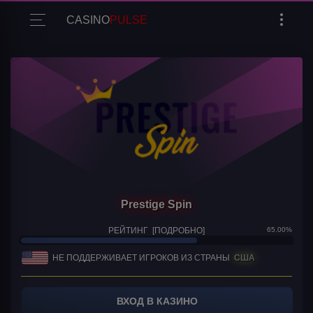
CASINO
PULSE
Prestige Spin
РЕЙТИНГ
[ПОДРОБНО]
65.00%
НЕ ПОДДЕРЖИВАЕТ ИГРОКОВ ИЗ СТРАНЫ
США
ВХОД В КАЗИНО