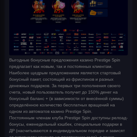
Выгодные бонусные предложения казино Prestige Spin
предлагает как новым, так и постоянных клиентам.
Наиболее щедрым предложением является стартовый
бонусный пакет, состоящий из фриспинов и разных
денежных подарков. За первых три пополнения своего
счета, новый пользователь получит до 150% денег на
бонусный баланс + (в зависимости от внесённой суммы)
определённое количество бесплатных вращений на
одном из автоматов казино Prestige Spin.
Постоянным членам клуба Prestige Spin доступны релоад-
бонусы, еженедельный кэшбек, специальные подарки в
ДР (насчитываются в индивидуальном порядке и зависят
от активности клиента на протяжении года), а также