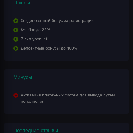
Плюсы
бездепозитный бонус за регистрацию
Кэшбэк до 22%
7 вип уровней
Депозитные бонусы до 400%
Минусы
Активация платежных систем для вывода путем
пополнения
Последние отзывы