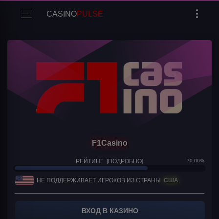
CASINO
PULSE
F1Casino
РЕЙТИНГ
[ПОДРОБНО]
70.00%
НЕ ПОДДЕРЖИВАЕТ ИГРОКОВ ИЗ СТРАНЫ
США
ВХОД В КАЗИНО