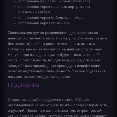
пополнение при помощи банковских карт
пополнение через кошельки виртуальных
платёжных систем
пополнение через мобильные номера
пополнение через терминалы.
Минимальная сумма разрешённая для внесения на
депозит составляет 1 евро. Поэтому любой пользователь
без какого-то особого риска может начать играть в
F1Casino. Деньги зачисляются на депозит спустя пару
минут, а при выводе из нужно будет ожидать около 24
часов. Стоит отметить, что для вывода средств может
понадобиться прохождение процедуры верификации,
поэтому подтвердить свою личность при помощи сканов
документов рекомендуется заранее.
Поддержка
Операторы службы поддержки казино F1Casino
разговаривают на нескольких языках, среди которых есть
и русский. После того как пользователь откроет онлайн-
чат на портале казино, система автоматически соединит