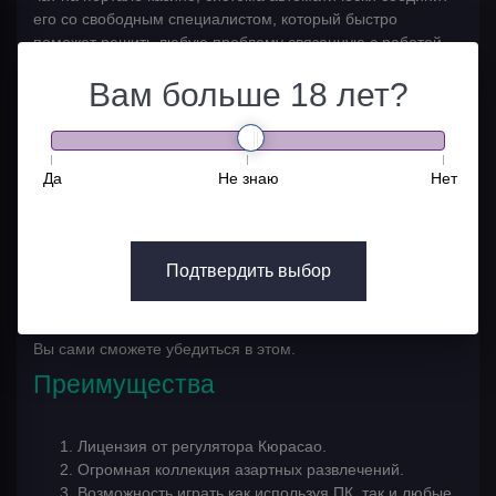
его со свободным специалистом, который быстро
поможет решить любую проблему связанную с работой
казино. Также связаться с операторами можно через
Вам больше 18 лет?
электронную почту или позвонив им по телефону.
Выводы
Да
Не знаю
Нет
Казино F1Casino бесспорно достойно внимание
гэмблеров. Это виртуальное азартное заведение ничем
не уступает другим онлайн казино, а по ассортименту
симуляторов и количеству платёжных методов легко даст
Подтвердить выбор
фору даже лучшим клубам, которые занимают
лидирующие позиции на рынке азартных развлечений.
Регистрируйтесь на сайте казино F1Casino уже сейчас, и
Вы сами сможете убедиться в этом.
Преимущества
Лицензия от регулятора Кюрасао.
Огромная коллекция азартных развлечений.
Возможность играть как используя ПК, так и любые