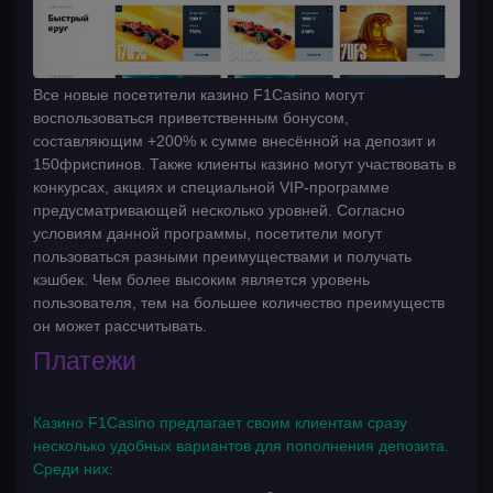
Все новые посетители казино F1Casino могут
воспользоваться приветственным бонусом,
составляющим +200% к сумме внесённой на депозит и
150фриспинов. Также клиенты казино могут участвовать в
конкурсах, акциях и специальной VIP-программе
предусматривающей несколько уровней. Согласно
условиям данной программы, посетители могут
пользоваться разными преимуществами и получать
кэшбек. Чем более высоким является уровень
пользователя, тем на большее количество преимуществ
он может рассчитывать.
Платежи
Казино F1Casino предлагает своим клиентам сразу
несколько удобных вариантов для пополнения депозита.
Среди них: