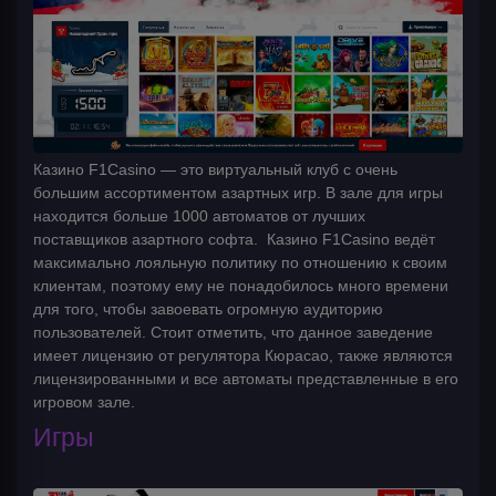
Казино F1Casino — это виртуальный клуб с очень
большим ассортиментом азартных игр. В зале для игры
находится больше 1000 автоматов от лучших
поставщиков азартного софта. Казино F1Casino ведёт
максимально лояльную политику по отношению к своим
клиентам, поэтому ему не понадобилось много времени
для того, чтобы завоевать огромную аудиторию
пользователей. Стоит отметить, что данное заведение
имеет лицензию от регулятора Кюрасао, также являются
лицензированными и все автоматы представленные в его
игровом зале.
Игры