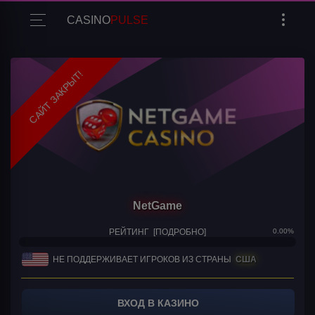
CASINO
PULSE
САЙТ ЗАКРЫТ!
NetGame
РЕЙТИНГ
[ПОДРОБНО]
0.00%
НЕ ПОДДЕРЖИВАЕТ ИГРОКОВ ИЗ СТРАНЫ
США
ВХОД В КАЗИНО