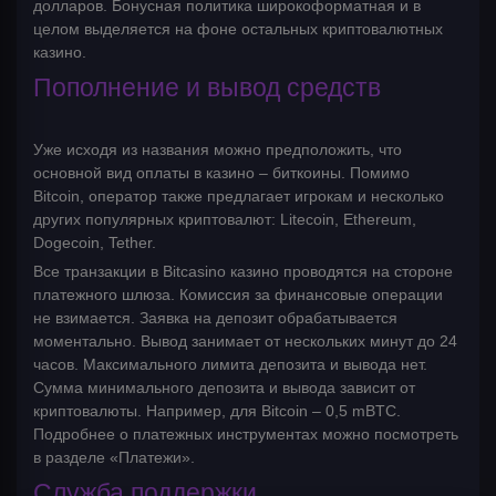
долларов. Бонусная политика широкоформатная и в
целом выделяется на фоне остальных криптовалютных
казино.
Пополнение и вывод средств
Уже исходя из названия можно предположить, что
основной вид оплаты в казино – биткоины. Помимо
Bitcoin, оператор также предлагает игрокам и несколько
других популярных криптовалют: Litecoin, Ethereum,
Dogecoin, Tether.
Все транзакции в Bitcasino казино проводятся на стороне
платежного шлюза. Комиссия за финансовые операции
не взимается. Заявка на депозит обрабатывается
моментально. Вывод занимает от нескольких минут до 24
часов. Максимального лимита депозита и вывода нет.
Сумма минимального депозита и вывода зависит от
криптовалюты. Например, для Bitcoin – 0,5 mBTC.
Подробнее о платежных инструментах можно посмотреть
в разделе «Платежи».
Служба поддержки