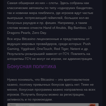
Самая обширная из них – слоты. Здесь собраны как
классические автоматы по типу «одноруких бандитов»,
так и новинки мира гемблинга, где игроков ждут частые
выигрыши, потрясающий геймплей, большое кол-во
бонусных раундов и пр. фишек. Например, к таким
слотам можно отнести Hand of Anubis, Big Bamboo, 15
Dragons Pearls, Zero Day.
Все игры Bitcasino лицензионные и представлены от
ведущих мировых провайдеров, среди которых: Push
Gaming, Yggdrasil, OneTouch, Red Tiger, Netent и др.
Результаты розыгрышей зависят от ГСЧ. Повлиять на
алгоритмы ГСЧ не могут ни игроки, ни администрация.
Бонусная политика
Нужно понимать, что Bitcasino – это криптовалютное
казино, поэтому привычных бонусов здесь нет. Теме не
менее, бонусная программа казино направлена на всех
игроков. Получить бонусы можно за регистрацию,
активность и по промокодам.