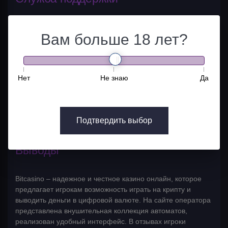
Техподдержка казино работает в режиме 24/7. Связаться
Вам больше 18 лет?
с операторами можно с помощью:
онлайн-чата;
электронной почты.
Нет
Не знаю
Да
Помощь предоставляется по вопросам, связанным с
финансами, игровыми автоматами, проблемами с
доступом к платформе и т. д. В среднем скорость ответа
10 минут (зависит от загруженности операторов).
Подтвердить выбор
Консультация предоставляется на русском и английском
языках.
Выводы
Bitcasino – надежное и честное казино онлайн, которое
предлагает игрокам возможность играть на крипту и
выводить деньги в цифровой валюте. На сайте оператора
представлена внушительная коллекция автоматов,
реализован удобный интерфейс. В отзывах игроки