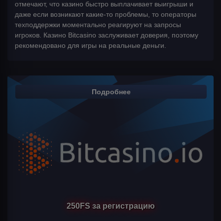
отмечают, что казино быстро выплачивает выигрыши и
даже если возникают какие-то проблемы, то операторы
техподдержки моментально реагируют на запросы
игроков. Казино Bitcasino заслуживает доверия, поэтому
рекомендовано для игры на реальные деньги.
Подробнее
250FS за регистрацию