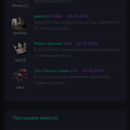
воспользоваться их ...
Winter22
джекпот
RioBet
05.04.2024
Кинул 50 баксов на слоты, и бац - джекпот в
2к! Эмоции зашка ...
welldau
Играю дальше!
1Go
26.02.2024
В 1Go Casino понравилась система бонусов
- начальный пакет д ...
win21
1Go Casino ставки
1Go
24.02.2024
В 1Go Casino мое внимание привлекли
ставки на спорт – ...
winn
Последние новости