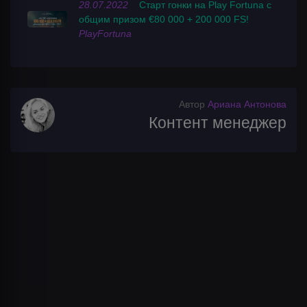
28.07.2022
Старт гонки на Play Fortuna с
общим призом €80 000 + 200 000 FS!
PlayFortuna
Автор
Ариана Антонова
Контент менеджер