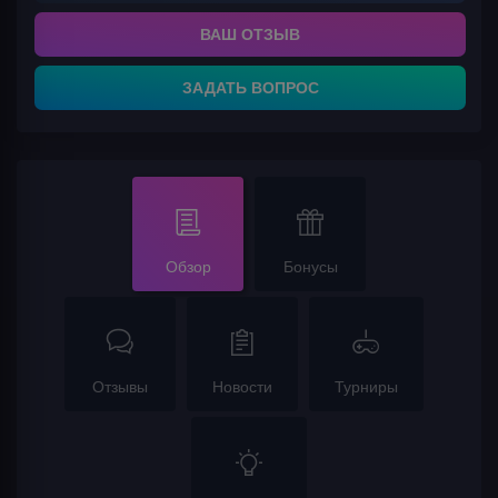
ВАШ ОТЗЫВ
ЗАДАТЬ ВОПРОС
Обзор
Бонусы
Отзывы
Новости
Турниры