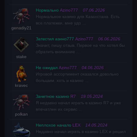
Нормально
Azino777
07.06.2026
Нормальное казино для Казахстана. Есть
все платежки, мне удо ...
genadiy21
Затестил азино777
Azino777
06.06.2026
Значит, пишу отзыв. Первое на что хотел бы
обратить внимание ...
stake
Не ожидал
Azino777
04.06.2026
Игровой ассортимент оказался довольно
большим. хоть и казино ...
kravec
Зачетное казино
R7
19.05.2024
Я недавно начал играть в казино R7 и уже
впечатлен их сервис ...
polkan
Неплохое начало
LEX
14.05.2024
Недавно начал играть в казино LEX и решил