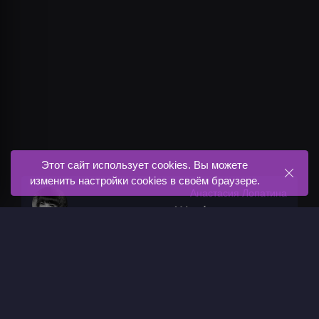
Этот сайт использует cookies. Вы можете
изменить настройки cookies в своём браузере.
Анастасия Лопатина
Шеф-редактор
Подписаться: