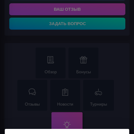
ВАШ ОТЗЫВ
ЗАДАТЬ ВОПРОС
Обзор
Бонусы
Отзывы
Новости
Турниры