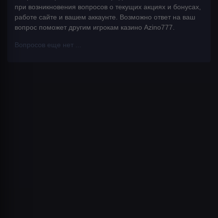
при возникновения вопросов о текущих акциях и бонусах,
работе сайте и вашем аккаунте. Возможно ответ на ваш
вопрос поможет другим игрокам казино Azino777.
Вопросов еще нет ...