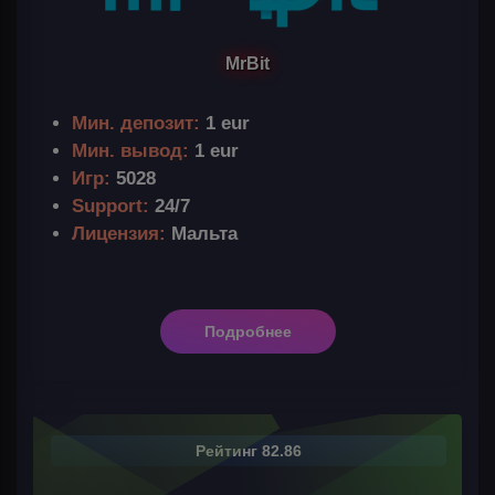
MrBit
Мин. депозит:
1 eur
Мин. вывод:
1 eur
Игр:
5028
Support:
24/7
Лицензия:
Мальта
Подробнее
Рейтинг 82.86