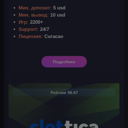
Мин. депозит:
5 usd
Мин. вывод:
10 usd
Игр:
2200+
Support:
24/7
Лицензия:
Curacao
Подробнее
Рейтинг 56.67