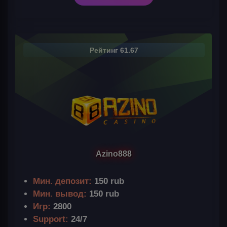
Рейтинг 61.67
Azino888
Мин. депозит:
150 rub
Мин. вывод:
150 rub
Игр:
2800
Support:
24/7