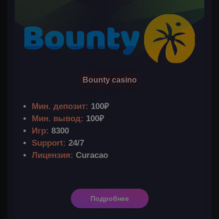
Bounty casino
Мин. депозит:
100₽
Мин. вывод:
100₽
Игр:
8300
Support:
24/7
Лицензия:
Curacao
Подробнее