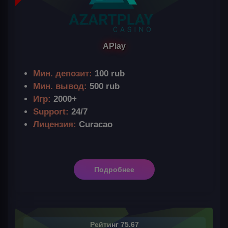
APlay
Мин. депозит:
100 rub
Мин. вывод:
500 rub
Игр:
2000+
Support:
24/7
Лицензия:
Curacao
Подробнее
Рейтинг 75.67