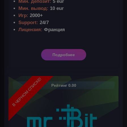
Мин. депозит:
5 eur
Мин. вывод:
10 eur
Игр:
2000+
Support:
24/7
Лицензия:
Франция
Подробнее
В ЧЕРНОМ СПИСКЕ!
Рейтинг 0.00