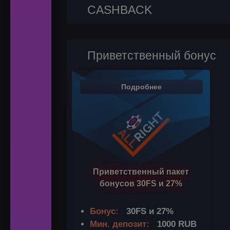
CASHBACK
Приветственный бонус
Подробнее
Приветственный пакет
бонусов 30FS и 27%
Бонус:
30FS и 27%
Мин. депозит:
1000 RUB