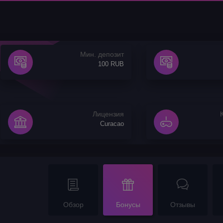
Мин. депозит
100 RUB
Лицензия
Curacao
Обзор
Бонусы
Отзывы