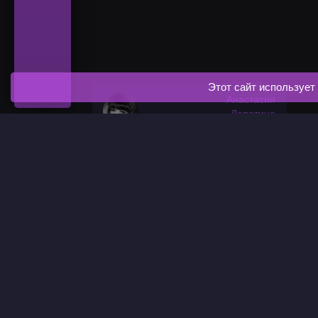
Этот сайт использует 
Анастасия
Лопатина
Шеф-
редактор
ГЛАВНАЯ
ЭКСКЛЮЗИВНЫЕ БОНУСЫ
КАТАЛОГ 
КАРТА САЙТА