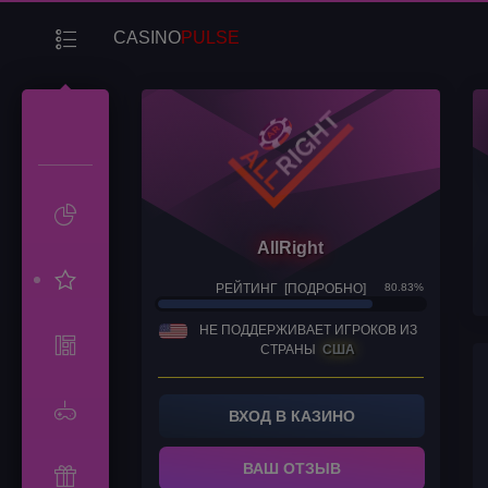
CASINO
PULSE
AllRight
РЕЙТИНГ
[ПОДРОБНО]
80.83%
НЕ ПОДДЕРЖИВАЕТ ИГРОКОВ ИЗ
СТРАНЫ
США
ВХОД В КАЗИНО
ВАШ ОТЗЫВ