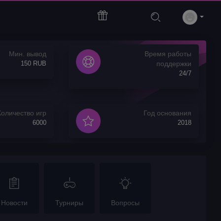
Мин. вывод
Время работы
150 RUB
поддержки
24/7
Количество игр
Год основания
6000
2018
Новости
Турниры
Вопросы