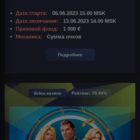
Дата старта:
06.06.2023 15.00 MSK
Дата окончания:
13.06.2023 14.00 MSK
Призовой фонд:
1 000 €
Механика:
Сумма очков
Подробнее
Volna казино
Рейтинг: 79.44%