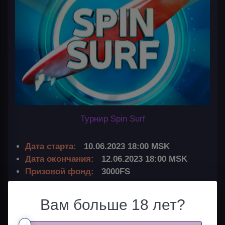
Турнир Spin Surf
Дата старта:
10.06.2023 18:00 MSK
Дата окончания:
12.06.2023 18:00 MSK
Призовой фонд:
3000FS
Механика:
Сумма очков
Вам больше 18 лет?
Подробнее