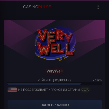
CASINO
PULSE
VeryWell
РЕЙТИНГ
[ПОДРОБНО]
77.92%
НЕ ПОДДЕРЖИВАЕТ ИГРОКОВ ИЗ СТРАНЫ
США
ВХОД В КАЗИНО