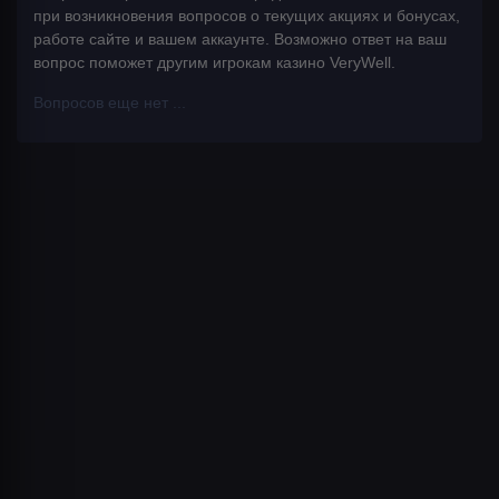
при возникновения вопросов о текущих акциях и бонусах,
работе сайте и вашем аккаунте. Возможно ответ на ваш
вопрос поможет другим игрокам казино VeryWell.
Вопросов еще нет ...