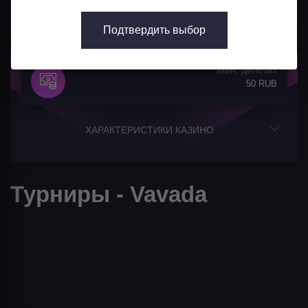
Вопросы
Подтвердить выбор
Мин. депозит
50 RUB
ХАРАКТЕРИСТИКИ КАЗИНО
Турниры - Vavada