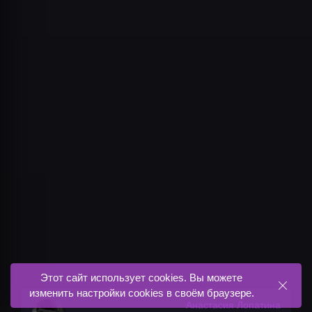
Этот сайт использует cookies. Вы можете
изменить настройки cookies в своём браузере.
Анастасия Лопатина