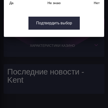
Вопросы
Да
Не знаю
Нет
Подтвердить выбор
Мин. депозит
10 EUR / 10 USD
ХАРАКТЕРИСТИКИ КАЗИНО
Последние новости -
Kent