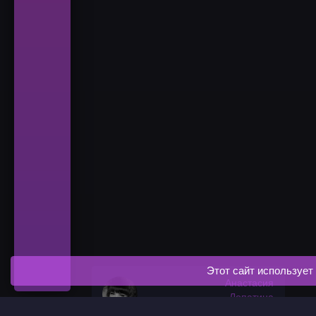
Этот сайт использует 
Анастасия
Лопатина