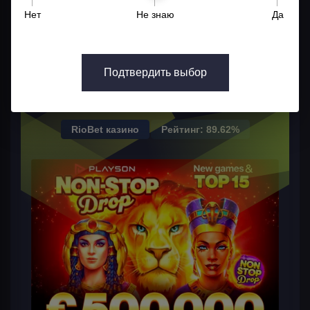
Механика:
Сумма очков
Нет
Не знаю
Да
Подробнее
Подтвердить выбор
RioBet казино
Рейтинг: 89.62%