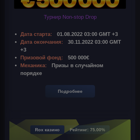
Турнир Non-stop Drop
Дата старта:
01.08.2022 03:00 GMT +3
Дата окончания:
30.11.2022 03:00 GMT
+3
Призовой фонд:
500 000€
Механика:
Призы в случайном
порядке
Подробнее
Rox казино
Рейтинг: 75.00%