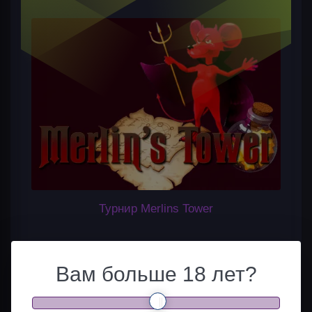
Турнир Merlins Tower
Дата старта:
12.08.2022 18.00 GMT +3
Дата окончания:
14.08.2022 18.00 GMT
Вам больше 18 лет?
+3
Призовой фонд:
1000$