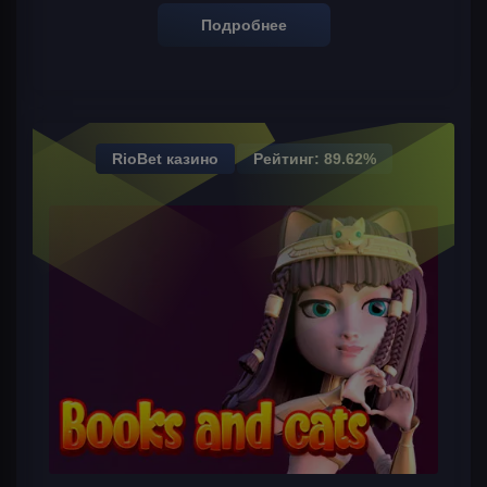
Подробнее
RioBet казино
Рейтинг: 89.62%