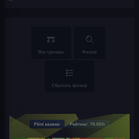
Все турниры
Фильтр
Сбросить фильтр
Flint казино
Рейтинг: 79.05%