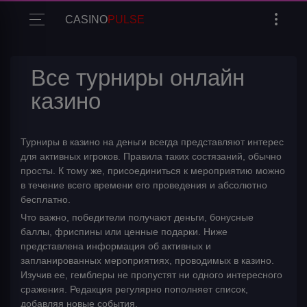
CASINO
PULSE
Все турниры онлайн
казино
Турниры в казино на деньги всегда представляют интерес
для активных игроков. Правила таких состязаний, обычно
просты. К тому же, присоединиться к мероприятию можно
в течение всего времени его проведения и абсолютно
бесплатно.
Что важно, победители получают деньги, бонусные
баллы, фриспины или ценные подарки. Ниже
представлена информация об активных и
запланированных мероприятиях, проводимых в казино.
Изучив ее, гемблеры не пропустят ни одного интересного
сражения. Редакция регулярно пополняет список,
добавляя новые события.