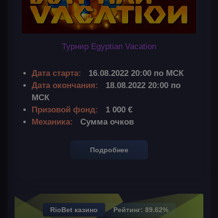
Турнир Egyptian Vacation
Дата старта:
16.08.2022 20:00 по МСК
Дата окончания:
18.08.2022 20:00 по
МСК
Призовой фонд:
1 000 €
Механика:
Сумма очков
Подробнее
RioBet казино
Рейтинг: 89.62%