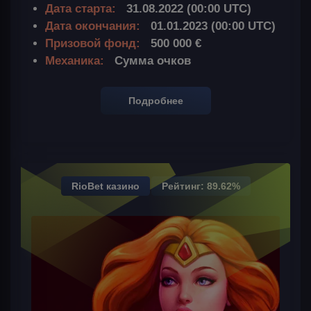
Дата старта:
31.08.2022 (00:00 UTC)
Дата окончания:
01.01.2023 (00:00 UTC)
Призовой фонд:
500 000 €
Механика:
Сумма очков
Подробнее
RioBet казино
Рейтинг: 89.62%