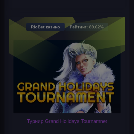
RioBet казино
Рейтинг: 89.62%
Турнир Grand Holidays Tournamnet