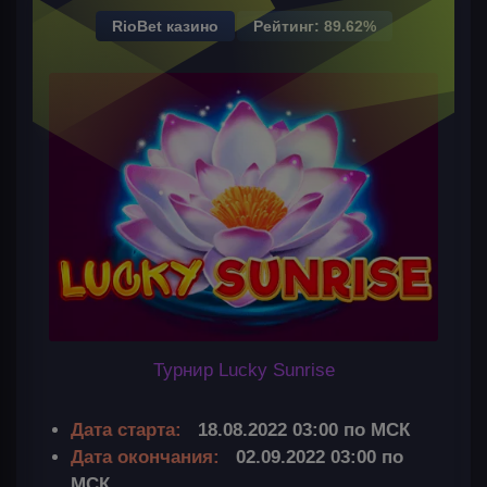
RioBet казино
Рейтинг: 89.62%
Турнир Lucky Sunrise
Дата старта:
18.08.2022 03:00 по МСК
Дата окончания:
02.09.2022 03:00 по
МСК