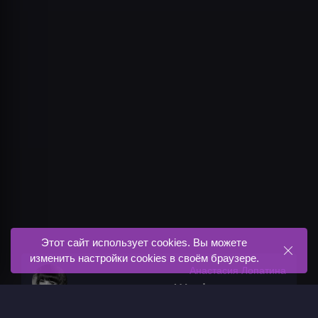
Этот сайт использует cookies. Вы можете
изменить настройки cookies в своём браузере.
Анастасия Лопатина
Шеф-редактор