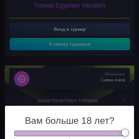
Турнир Egyptian Vacation
Вход в турнир
К списку турниров
Механика
Сумма очков
ХАРАКТЕРИСТИКИ ТУРНИРА
Вам больше 18 лет?
Riobet и Booongo организовали для тебя отпуск!