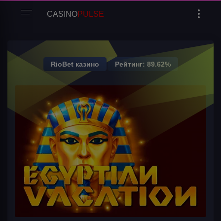
CASINO
PULSE
RioBet казино
Рейтинг: 89.62%