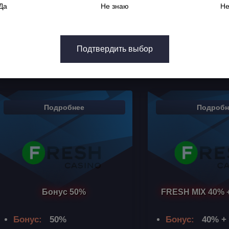
Да
Не знаю
Не
of Power
Подтвердить выбор
Подробнее
Подробн
Бонус 50%
FRESH MIX 40% +
Бонус:
50%
Бонус:
40% + 