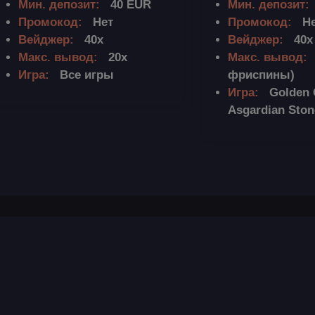
Мин. депозит:
40 EUR
Мин. депозит:
Промокод:
Нет
Промокод:
Не
Вейджер:
40х
Вейджер:
40х
Макс. вывод:
20х
Макс. вывод:
2
Игра:
Все игры
фриспины)
Игра:
Golden G
Asgardian Ston