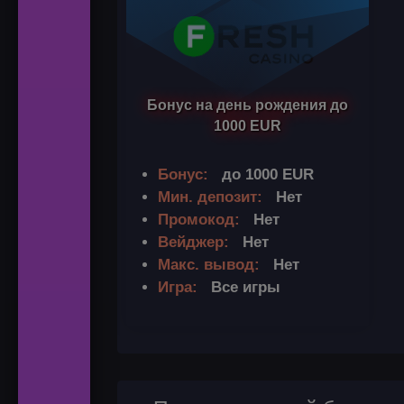
Бонус на день рождения до
1000 EUR
Бонус:
до 1000 EUR
Мин. депозит:
Нет
Промокод:
Нет
Вейджер:
Нет
Макс. вывод:
Нет
Игра:
Все игры