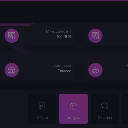
Мин. депозит
100 RUB
Лицензия
Curacao
Обзор
Бонусы
Отзывы