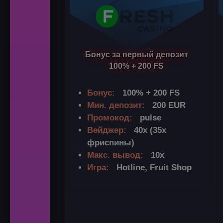
Бонус за первый депозит
100% + 200 FS
Бонус:
100% + 200 FS
Мин. депозит:
200 EUR
Промокод:
pulse
Вейджер:
40х (35х
фриспины)
Макс. вывод:
10х
Игра:
Hotline, Fruit Shop