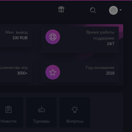
Мин. вывод
Время работы
100 RUB
поддержки
24/7
Количество игр
Год основания
3000+
2018
Новости
Турниры
Вопросы