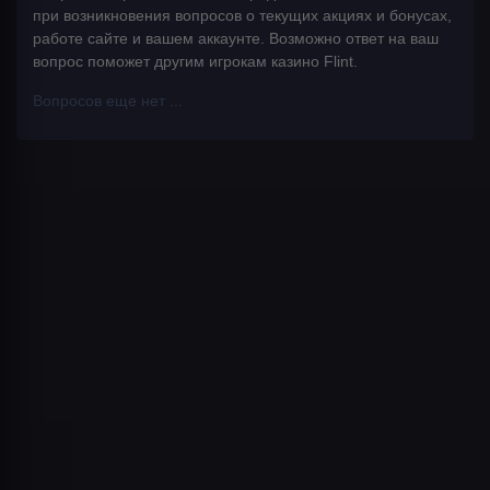
при возникновения вопросов о текущих акциях и бонусах,
работе сайте и вашем аккаунте. Возможно ответ на ваш
вопрос поможет другим игрокам казино Flint.
Вопросов еще нет ...