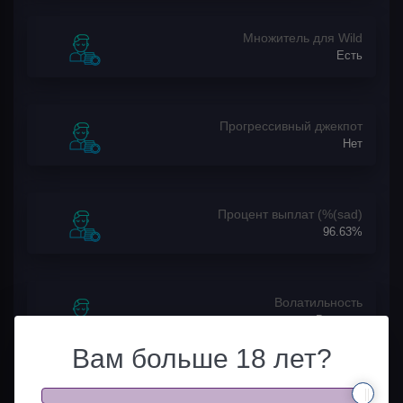
Множитель для Wild
Есть
Прогрессивный джекпот
Нет
Процент выплат (%(sad)
96.63%
Волатильность
Высокая
Вам больше 18 лет?
Максимальное умножение