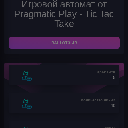
Игровой автомат от
Pragmatic Play - Tic Tac
Take
ВАШ ОТЗЫВ
Барабанов
5
Количество линий
10