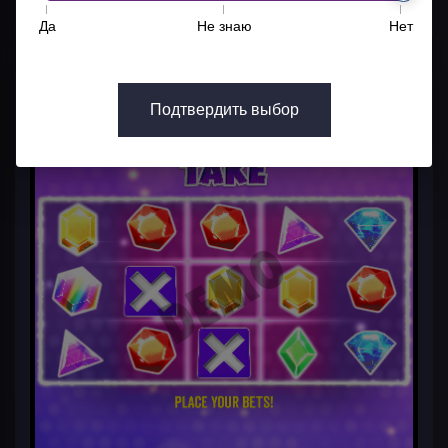
2200:1
Да
Не знаю
Нет
Подтвердить выбор