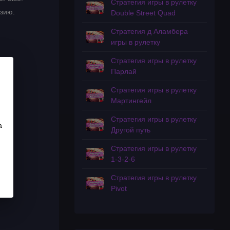
Стратегия игры в рулетку
нзию.
Double Street Quad
Стратегия д Аламбера
игры в рулетку
Стратегия игры в рулетку
Парлай
Стратегия игры в рулетку
Мартингейл
Стратегия игры в рулетку
а
Другой путь
Стратегия игры в рулетку
1-3-2-6
Стратегия игры в рулетку
Pivot