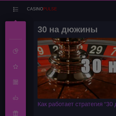
CASINO
PULSE
30 на дюжины
Как работает стратегия “30