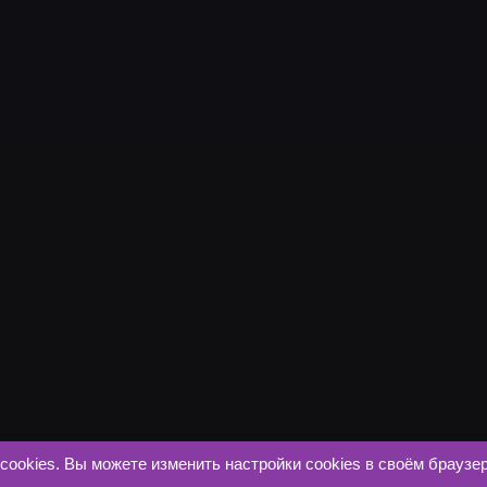
cookies. Вы можете изменить настройки cookies в своём браузер