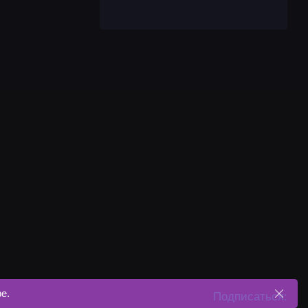
е.
Подписаться: