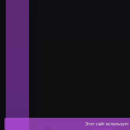
Этот сайт использует 
Анастасия