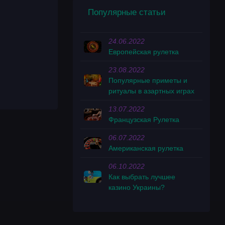
Популярные статьи
24.06.2022
Европейская рулетка
23.08.2022
Популярные приметы и
ритуалы в азартных играх
13.07.2022
Французская Рулетка
06.07.2022
Американская рулетка
06.10.2022
Как выбрать лучшее
казино Украины?