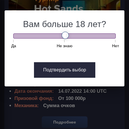
Вам больше 18 лет?
Да
Не знаю
Нет
Турнир Hot Sands
Подтвердить выбор
Дата старта:
07.07.2022 15:00 UTC
Дата окончания:
14.07.2022 14:00 UTC
Призовой фонд:
От 100 000р
Механика:
Сумма очков
Подробнее