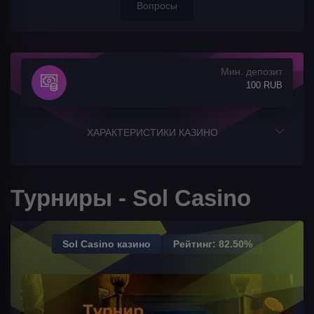
Вопросы
Мин. депозит
100 RUB
ХАРАКТЕРИСТИКИ КАЗИНО
Турниры - Sol Casino
Sol Casino казино
Рейтинг: 82.50%