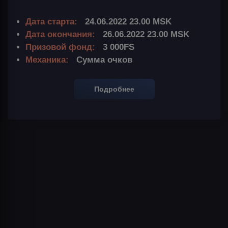
Дата старта:
24.06.2022 23.00 MSK
Дата окончания:
26.06.2022 23.00 MSK
Призовой фонд:
3 000FS
Механика:
Сумма очков
Подробнее