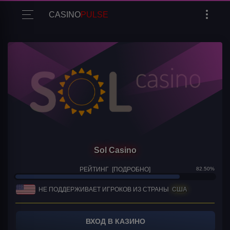
CASINO
PULSE
Sol Casino
РЕЙТИНГ
[ПОДРОБНО]
82.50%
НЕ ПОДДЕРЖИВАЕТ ИГРОКОВ ИЗ СТРАНЫ
США
ВХОД В КАЗИНО