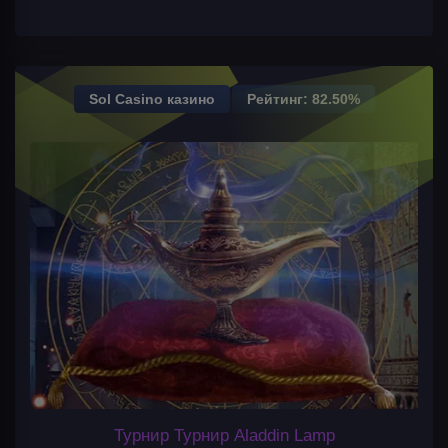
Sol Casino казино
Рейтинг: 82.50%
Турнир Турнир Aladdin Lamp