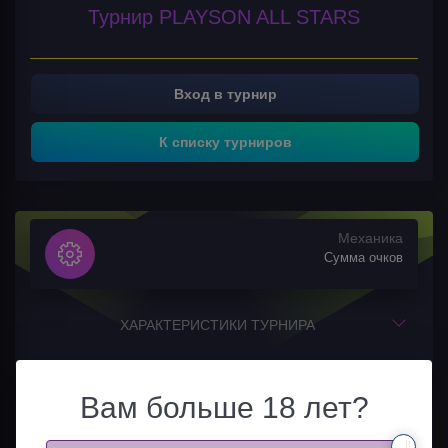
Турнир PLAYSON ALL STARS
Вход в турнир
К списку турниров
Механика
Сумма очков
ХАРАКТЕРИСТИКИ ТУРНИРА
Вам больше 18 лет?
Отборочные игры: Book of Gold: Multichance, Buffalo