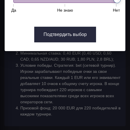
Power Megaways, Buffalo Power: Hold and Win,
Да
Не знаю
Нет
Burning Fortunator, Burning Wins: classic 5 lines,
Diamond Fortunator: Hold and Win, Diamond Wins:
Hold and Win, Eagle Power: Hold and Win, Hot Coins:
Hold and Win, Jokers Coins: Hold and Win, Legend of
Подтвердить выбор
Cleopatra Megaways, Lion Gems: Hold and Win, Royal
Coins: Hold and Win, Solar Queen, Wolf Power: Hold
and Win.
Минимальная ставка: 0,40 EUR (0,40 USD; 0,60
CAD; 0,65 NZD/AUD; 30 RUB; 1,80 PLN; 2,8 BRL);
Условие победы. Стратегия: bet (сетевой турнир).
Игроки зарабатывают победные очки за свои
реальные ставки. Каждый 1 EUR или его эквивалент
добавляет 10 очков к общему счету игрока. В конце
турнира побеждают 220 игроков с самыми
высокими показателями среди всех игроков всех
операторов сети.
Призовой фонд: 20 000 EUR для 220 победителей в
каждом турнире.