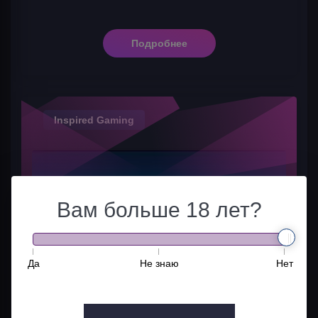
Подробнее
Inspired Gaming
Вам больше 18 лет?
Да
Не знаю
Нет