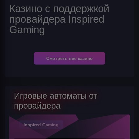
Казино с поддержкой
провайдера Inspired
Gaming
Смотреть все казино
Игровые автоматы от
провайдера
Inspired Gaming