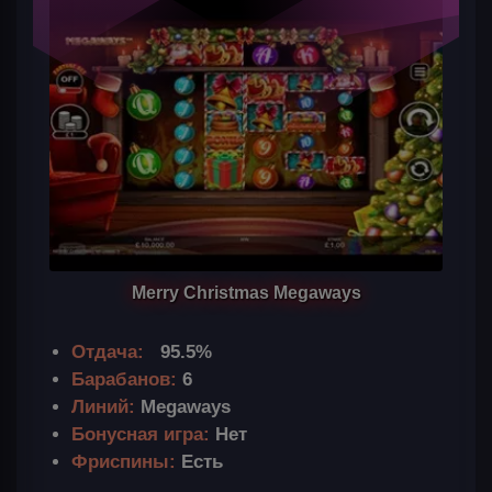
Merry Christmas Megaways
Отдача:
95.5%
Барабанов:
6
Линий:
Megaways
Бонусная игра:
Нет
Фриспины:
Есть