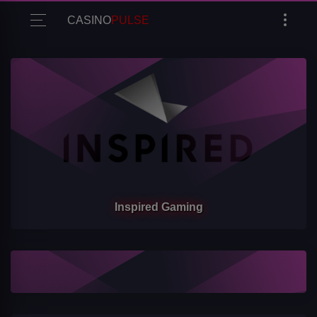
CASINO
PULSE
Inspired Gaming