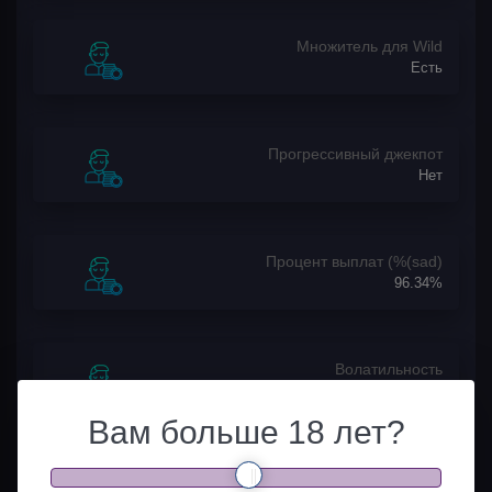
Множитель для Wild
Есть
Прогрессивный джекпот
Нет
Процент выплат (%(sad)
96.34%
Волатильность
Вам больше 18 лет?
Максимальное умножение
1000:1