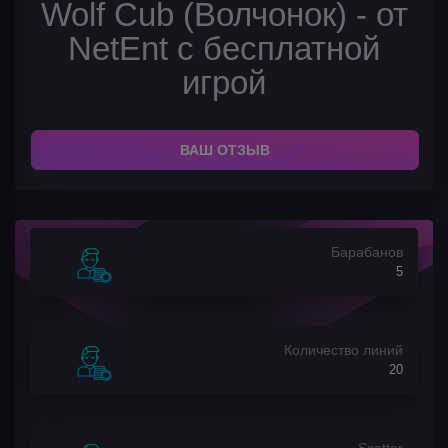
Wolf Cub (Волчонок) - от
NetEnt с бесплатной
игрой
ВАШ ОТЗЫВ
Барабанов
5
Количество линий
20