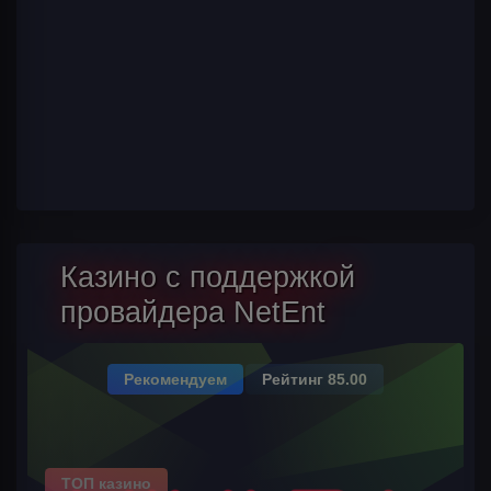
Казино с поддержкой
провайдера NetEnt
Рекомендуем
Рейтинг 85.00
ТОП казино