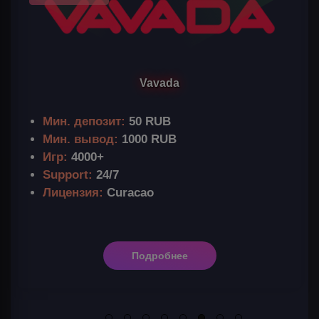
Vavada
Мин. депозит:
50 RUB
Мин. вывод:
1000 RUB
Игр:
4000+
Support:
24/7
Лицензия:
Curacao
Подробнее