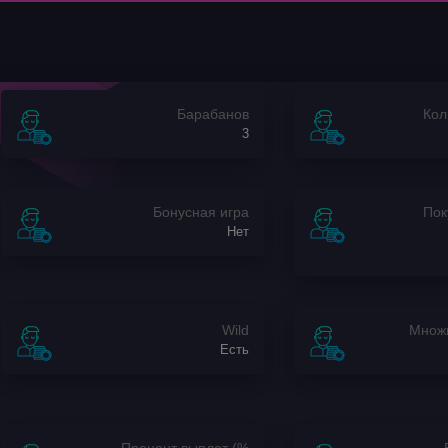
Барабанов
Кол
3
Бонусная игра
Пок
Нет
Wild
Множи
Есть