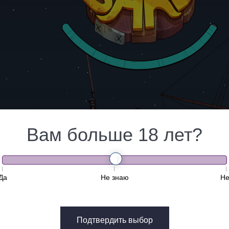
Вам больше 18 лет?
Да
Не знаю
Не
провайдера Peter and Sons
Подтвердить выбор