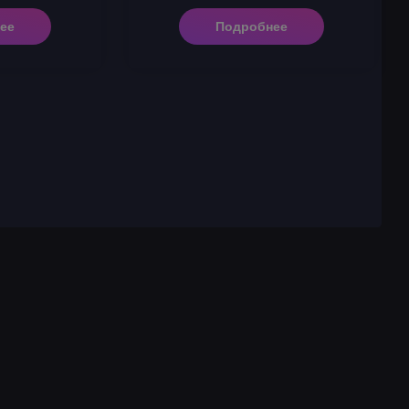
ее
Подробнее