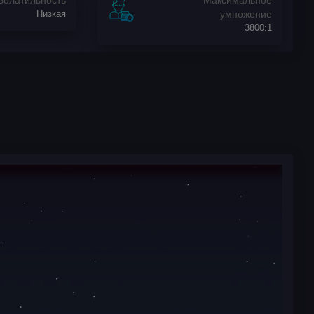
Волатильность
Максимальное
Низкая
умножение
3800:1