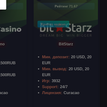
3.33
Рейтинг 71.67
Крипто казино
ino
BitStarz
Мин. депозит:
20 USD, 20
1500RUB
EUR
Мин. вывод:
20 USD, 20
1500RUB
EUR
Игр:
3932
Support:
24/7
acao
Лицензия:
Curacao