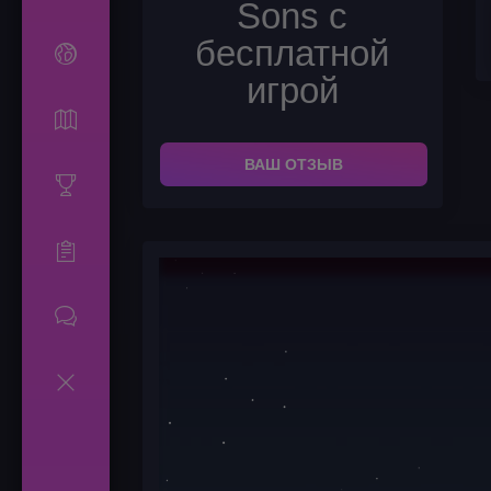
Sons с
бесплатной
игрой
ВАШ ОТЗЫВ