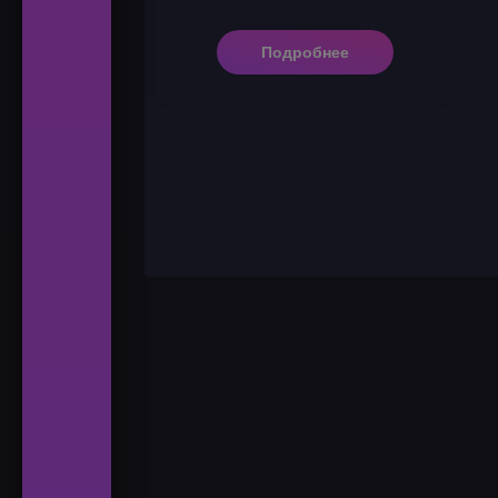
ее
Подробнее
1
2
3
4
5
6
7
8