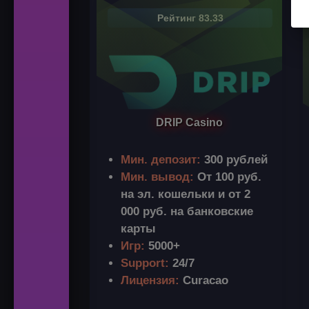
уем
Рейтинг 83.33
5.00
DRIP Casino
a
Мин. депозит:
300 рублей
Мин. вывод:
От 100 руб.
50 RUB
на эл. кошельки и от 2
000 RUB
000 руб. на банковские
карты
Игр:
5000+
acao
Support:
24/7
Лицензия:
Curacao