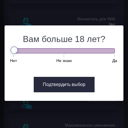
Множитель для Wild
Нет
Вам больше 18 лет?
Прогрессивный джекпот
Нет
Нет
Не знаю
Да
Процент выплат (%(sad)
Подтвердить выбор
Волатильность
Максимальное умножение