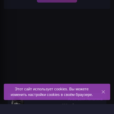
Этот сайт использует cookies. Вы можете
изменить настройки cookies в своём браузере.
Анастасия Лопатина
Шеф-редактор