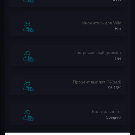
Множитель для Wild
Нет
Прогрессивный джекпот
Нет
Процент выплат (%(sad)
96.13%
Волатильность
Средняя