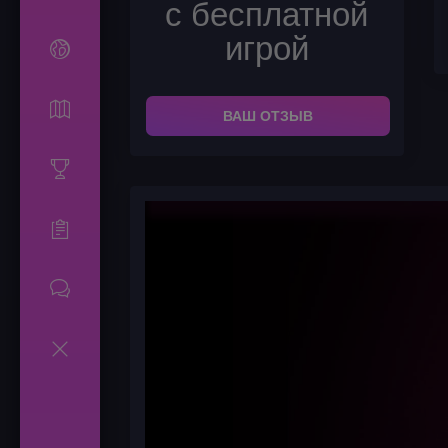
с бесплатной
игрой
ВАШ ОТЗЫВ