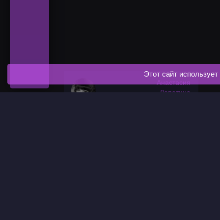
Этот сайт использует 
Анастасия
Лопатина
Шеф-
редактор
ГЛАВНАЯ
ЭКСКЛЮЗИВНЫЕ БОНУСЫ
КАТАЛОГ 
КАРТА САЙТА