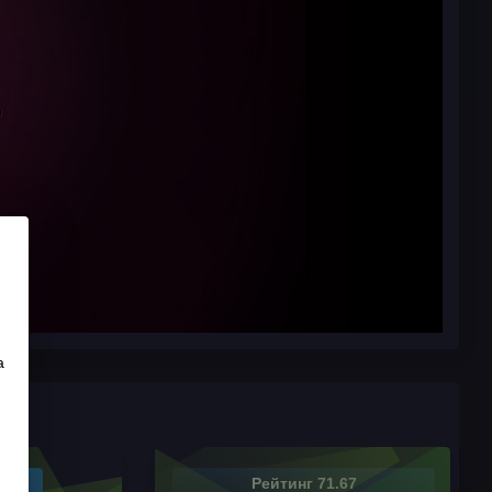
а
1.67
Рейтинг 0.00