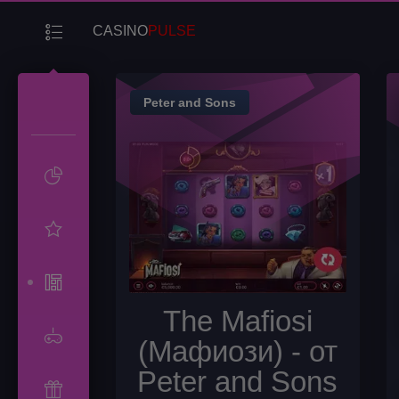
CASINO
PULSE
Peter and Sons
The Mafiosi
(Мафиози) - от
Peter and Sons