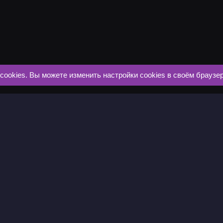
cookies. Вы можете изменить настройки cookies в своём браузер
КАЗИНО
КАТАЛОГ ИГРОВЫХ АВТОМАТОВ
КАТАЛОГ БОНУСОВ
ТУРН