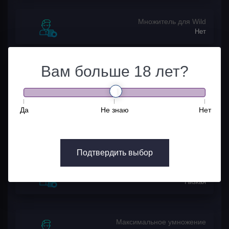
Множитель для Wild
Нет
Вам больше 18 лет?
Прогрессивный джекпот
Нет
Да
Не знаю
Нет
Процент выплат (%(sad)
93.3%
Подтвердить выбор
Волатильность
Низкая
Максимальное умножение