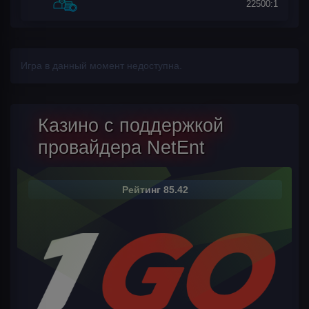
22500:1
Игра в данный момент недоступна.
Казино с поддержкой
провайдера NetEnt
Рейтинг 85.42