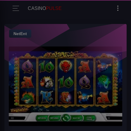
CASINO
PULSE
NetEnt