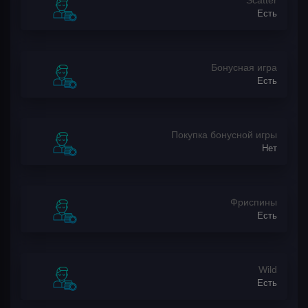
Scatter
Есть
Бонусная игра
Есть
Покупка бонусной игры
Нет
Фриспины
Есть
Wild
Есть